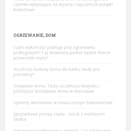
czynniki wpływające na wycenę i najczęstsze pułapki
budżetowe
OGRZEWANIE, DOM
Czym wykończyć podłogę przy ogrzewaniu
podłogowym? Czy drewniany parkiet będzie dobrze
przewodził ciepło?
Kosztorys budowy domu dla banku: kiedy jest
potrzebny?
Ocieplanie domu. Testy szczelności budynku i
późniejsze docieplanie domu w Warszawie
Systemy aluminiowe w nowoczesnym budownictwie
Sprężarkowe pompy ciepła – koszt z montażem
Śiedlce
Ogrzewanie podłogowe a grzejniki. Czy ogrzewanie