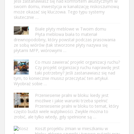
Jeśli zastanawiasz się nad komfortem akustycznym w
swoim domu, inwestycja w kanalizację niskoszumową
może okazać się kluczowa. Tego typu systemy
skutecznie …
Białe płyty meblowe w Twoim domu
Płyta meblowa biała to materiał
drewnopodobny, który powstał podczas prasowania
ze sobą wiórów (tak stworzone płyty nazywa się
płytami MFP, wiórowymi …
Co musi zawierać projekt organizacji ruchu?
Czy projekt organizacji ruchu naprawdę jest
taki potrzebny? Jeśli zastanawiasz się nad
tym, to koniecznie musisz przeczytać ten artykuł.
Wyobraź sobie …
Przeniesienie pralni w bloku: kiedy jest
możliwe i jakie warunki trzeba spełnić
Przeniesienie pralni w bloku to temat, który
często budzi wiele wątpliwości. Zwykle można to
zrobić, ale tylko wtedy, gdy spełnione są …
Koszt projektu zmian w mieszkaniu w
bloku: główne czynniki i typowe pułapki przy