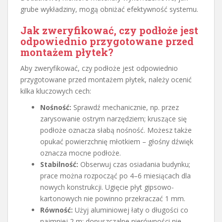
grube wykładziny, mogą obniżać efektywność systemu.
Jak zweryfikować, czy podłoże jest
odpowiednio przygotowane przed
montażem płytek?
Aby zweryfikować, czy podłoże jest odpowiednio
przygotowane przed montażem płytek, należy ocenić
kilka kluczowych cech:
Nośność:
Sprawdź mechanicznie, np. przez
zarysowanie ostrym narzędziem; kruszące się
podłoże oznacza słabą nośność. Możesz także
opukać powierzchnię młotkiem – głośny dźwięk
oznacza mocne podłoże.
Stabilność:
Obserwuj czas osiadania budynku;
prace można rozpocząć po 4–6 miesiącach dla
nowych konstrukcji. Ugięcie płyt gipsowo-
kartonowych nie powinno przekraczać 1 mm.
Równość:
Użyj aluminiowej łaty o długości co
najmniej 2 m; dopuszczalne nierówności nie