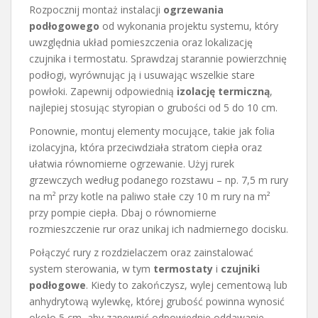
Rozpocznij montaż instalacji
ogrzewania
podłogowego
od wykonania projektu systemu, który
uwzględnia układ pomieszczenia oraz lokalizację
czujnika i termostatu. Sprawdzaj starannie powierzchnię
podłogi, wyrównując ją i usuwając wszelkie stare
powłoki. Zapewnij odpowiednią
izolację termiczną
,
najlepiej stosując styropian o grubości od 5 do 10 cm.
Ponownie, montuj elementy mocujące, takie jak folia
izolacyjna, która przeciwdziała stratom ciepła oraz
ułatwia równomierne ogrzewanie. Użyj rurek
grzewczych według podanego rozstawu – np. 7,5 m rury
na m² przy kotle na paliwo stałe czy 10 m rury na m²
przy pompie ciepła. Dbaj o równomierne
rozmieszczenie rur oraz unikaj ich nadmiernego docisku.
Połączyć rury z rozdzielaczem oraz zainstalować
system sterowania, w tym
termostaty
i
czujniki
podłogowe
. Kiedy to zakończysz, wylej cementową lub
anhydrytową wylewkę, której grubość powinna wynosić
około 5 cm, aby zapewnić odpowiednie oddawanie