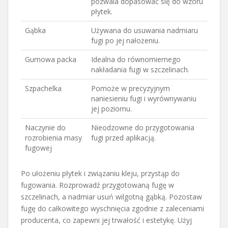
pozwala dopasować się do wzoru
płytek.
Gąbka
Używana do usuwania nadmiaru
fugi po jej nałożeniu.
Gumowa packa
Idealna do równomiernego
nakładania fugi w szczelinach.
Szpachelka
Pomoże w precyzyjnym
naniesieniu fugi i wyrównywaniu
jej poziomu.
Naczynie do
Nieodzowne do przygotowania
rozrobienia masy
fugi przed aplikacją.
fugowej
Po ułożeniu płytek i związaniu kleju, przystąp do
fugowania. Rozprowadź przygotowaną fugę w
szczelinach, a nadmiar usuń wilgotną gąbką. Pozostaw
fugę do całkowitego wyschnięcia zgodnie z zaleceniami
producenta, co zapewni jej trwałość i estetykę. Użyj