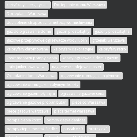
certyfikaty energetyczne
Docieplanie domu Warszawa
Docieplanie Warszawa
docieplenie stropodachu metodą wdmuchiwania
gaz do ogrzewania domu
gazon prostokątny
gazony prostokątne
gazowe przepływowe ogrzewacze wody lublin
grzejniki warszawa
kaloryfery chromowane
kaloryfery dekoracyjne
kaloryfery retro
koszt montażu pompy ciepła
koszty ogrzewania domu gazem
kotły junkers warszawa
nagrzewnice olejowe master
Ocieplanie domu Warszawa
ogrzewanie domu gazem płynnym
ogrzewanie domu gazem płynnym koszty
ogrzewanie gazem płynnym
ogrzewanie gazowe cena
ogrzewanie gazowe propan butan
piece co Warszawa
piece gazowe warszawa
piece termet warszawa
pompa ciepła koszt
pompy ciepła danfoss
pompy ciepła montaż Siedlce
pustak dz 3
pustak dz3