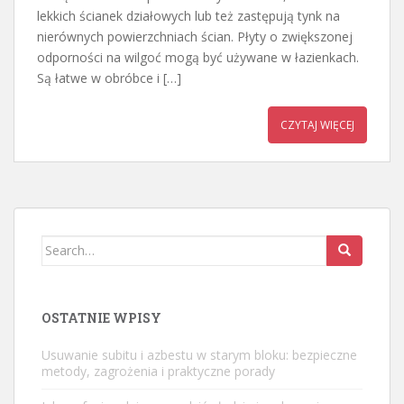
lekkich ścianek działowych lub też zastępują tynk na
nierównych powierzchniach ścian. Płyty o zwiększonej
odporności na wilgoć mogą być używane w łazienkach.
Są łatwe w obróbce i […]
CZYTAJ WIĘCEJ
Search
for:
OSTATNIE WPISY
Usuwanie subitu i azbestu w starym bloku: bezpieczne
metody, zagrożenia i praktyczne porady