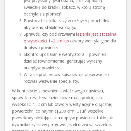
jest przyssany. Jeśli opada, zbliż zapaloną
świeczkę do kratki i zobacz, w którą stronę
odchyla się płomień.
Powtórz test kilka razy w różnych porach dnia,
aby ocenić stabilność ciągu.
Sprawdź, czy pod drzwiami
łazienki jest szczelina
o wysokości 1–2 cm lub
otwory wentylacyjne dla
dopływu powietrza.
Skontroluj działanie wentylatora – powinien
działać równomiernie, generując wyraźny
przepływ powietrza.
W razie problemów spisz swoje obserwacje i
rozważ wezwanie specjalisty.
W kontekście zapewnienia właściwego nawiewu,
sprawdź, czy drzwi łazienkowe mają podcięcie o
wysokości 1–2 cm lub otwory wentylacyjne o łącznej
powierzchni co najmniej 200 cm². Usuń wszelkie
przeszkody blokujące ten dopływ powietrza, takie jak
dywaniki czy listwy progowe. Jeżeli drzwi są szczelne,