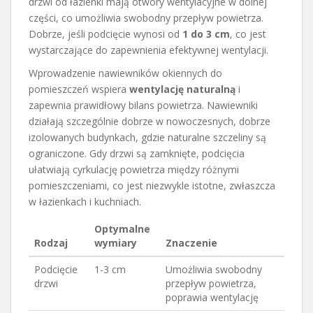
drzwi od łazienki mają otwory wentylacyjne w dolnej
części, co umożliwia swobodny przepływ powietrza.
Dobrze, jeśli podcięcie wynosi od
1 do 3 cm
, co jest
wystarczające do zapewnienia efektywnej wentylacji.
Wprowadzenie nawiewników okiennych do
pomieszczeń wspiera
wentylację naturalną
i
zapewnia prawidłowy bilans powietrza. Nawiewniki
działają szczególnie dobrze w nowoczesnych, dobrze
izolowanych budynkach, gdzie naturalne szczeliny są
ograniczone. Gdy drzwi są zamknięte, podcięcia
ułatwiają cyrkulację powietrza między różnymi
pomieszczeniami, co jest niezwykle istotne, zwłaszcza
w łazienkach i kuchniach.
Optymalne
Rodzaj
wymiary
Znaczenie
Podcięcie
1-3 cm
Umożliwia swobodny
drzwi
przepływ powietrza,
poprawia wentylację