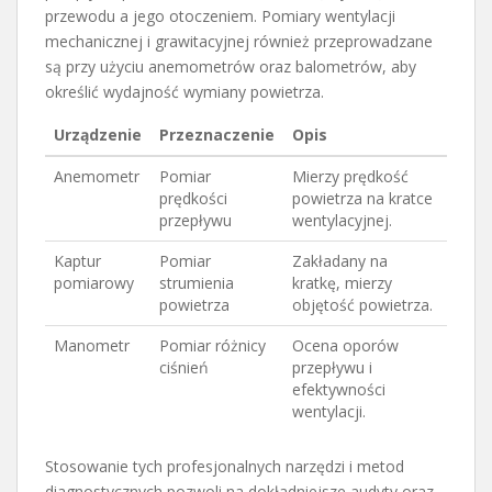
przewodu a jego otoczeniem. Pomiary wentylacji
mechanicznej i grawitacyjnej również przeprowadzane
są przy użyciu anemometrów oraz balometrów, aby
określić wydajność wymiany powietrza.
Urządzenie
Przeznaczenie
Opis
Anemometr
Pomiar
Mierzy prędkość
prędkości
powietrza na kratce
przepływu
wentylacyjnej.
Kaptur
Pomiar
Zakładany na
pomiarowy
strumienia
kratkę, mierzy
powietrza
objętość powietrza.
Manometr
Pomiar różnicy
Ocena oporów
ciśnień
przepływu i
efektywności
wentylacji.
Stosowanie tych profesjonalnych narzędzi i metod
diagnostycznych pozwoli na dokładniejsze audyty oraz