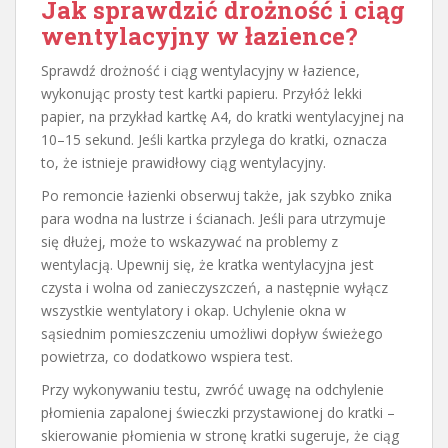
Jak sprawdzić drożność i ciąg
wentylacyjny w łazience?
Sprawdź drożność i ciąg wentylacyjny w łazience,
wykonując prosty test kartki papieru. Przyłóż lekki
papier, na przykład kartkę A4, do kratki wentylacyjnej na
10–15 sekund. Jeśli kartka przylega do kratki, oznacza
to, że istnieje prawidłowy ciąg wentylacyjny.
Po remoncie łazienki obserwuj także, jak szybko znika
para wodna na lustrze i ścianach. Jeśli para utrzymuje
się dłużej, może to wskazywać na problemy z
wentylacją. Upewnij się, że kratka wentylacyjna jest
czysta i wolna od zanieczyszczeń, a następnie wyłącz
wszystkie wentylatory i okap. Uchylenie okna w
sąsiednim pomieszczeniu umożliwi dopływ świeżego
powietrza, co dodatkowo wspiera test.
Przy wykonywaniu testu, zwróć uwagę na odchylenie
płomienia zapalonej świeczki przystawionej do kratki –
skierowanie płomienia w stronę kratki sugeruje, że ciąg