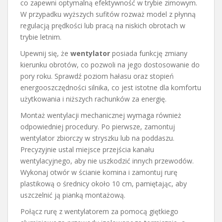
co zapewni optymalną efektywność w trybie zimowym.
W przypadku wyższych sufitów rozważ model z płynną
regulacją prędkości lub pracą na niskich obrotach w
trybie letnim.
Upewnij się, że
wentylator
posiada funkcję zmiany
kierunku obrotów, co pozwoli na jego dostosowanie do
pory roku. Sprawdź poziom hałasu oraz stopień
energooszczędności silnika, co jest istotne dla komfortu
użytkowania i niższych rachunków za energię.
Montaż wentylacji mechanicznej wymaga również
odpowiedniej procedury. Po pierwsze, zamontuj
wentylator zbiorczy w stryszku lub na poddaszu.
Precyzyjnie ustal miejsce przejścia kanału
wentylacyjnego, aby nie uszkodzić innych przewodów.
Wykonaj otwór w ścianie komina i zamontuj rurę
plastikową o średnicy około 10 cm, pamiętając, aby
uszczelnić ją pianką montażową.
Połącz rurę z wentylatorem za pomocą giętkiego