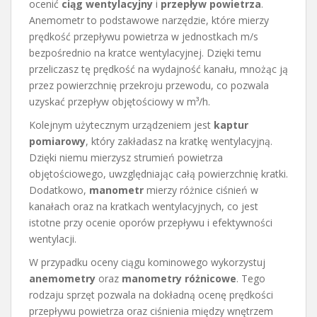
ocenić
ciąg wentylacyjny
i
przepływ powietrza
.
Anemometr to podstawowe narzędzie, które mierzy
prędkość przepływu powietrza w jednostkach m/s
bezpośrednio na kratce wentylacyjnej. Dzięki temu
przeliczasz tę prędkość na wydajność kanału, mnożąc ją
przez powierzchnię przekroju przewodu, co pozwala
uzyskać przepływ objętościowy w m³/h.
Kolejnym użytecznym urządzeniem jest
kaptur
pomiarowy
, który zakładasz na kratkę wentylacyjną.
Dzięki niemu mierzysz strumień powietrza
objętościowego, uwzględniając całą powierzchnię kratki.
Dodatkowo,
manometr
mierzy różnice ciśnień w
kanałach oraz na kratkach wentylacyjnych, co jest
istotne przy ocenie oporów przepływu i efektywności
wentylacji.
W przypadku oceny ciągu kominowego wykorzystuj
anemometry
oraz
manometry różnicowe
. Tego
rodzaju sprzęt pozwala na dokładną ocenę prędkości
przepływu powietrza oraz ciśnienia między wnętrzem