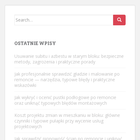
Search
for:
OSTATNIE WPISY
Usuwanie subitu i azbestu w starym bloku: bezpieczne
metody, zagrożenia i praktyczne porady
Jak profesjonalnie sprawdzić gładzie i malowanie po
remoncie — narzędzia, typowe błędy i praktyczne
wskazówki
Jak wykryć i ocenić pustki podłogowe po remoncie
oraz uniknąć typowych błędów montażowych
Koszt projektu zmian w mieszkaniu w bloku: główne
czynniki i typowe pułapki przy wycenie usług
projektowych
Jak sprawdzić pionowość ścian po remoncie i uniknąć