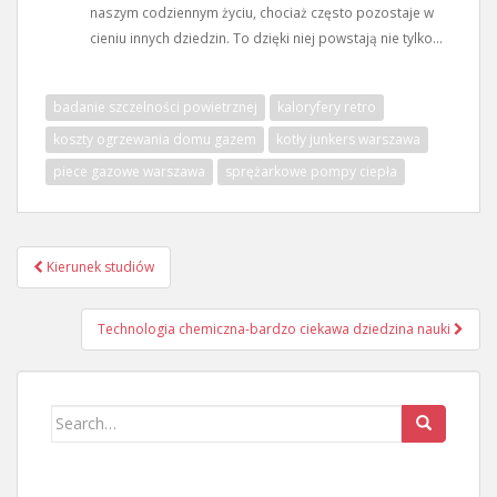
naszym codziennym życiu, chociaż często pozostaje w
cieniu innych dziedzin. To dzięki niej powstają nie tylko...
badanie szczelności powietrznej
kaloryfery retro
koszty ogrzewania domu gazem
kotły junkers warszawa
piece gazowe warszawa
sprężarkowe pompy ciepła
Nawigacja
Kierunek studiów
wpisu
Technologia chemiczna-bardzo ciekawa dziedzina nauki
Search
for: