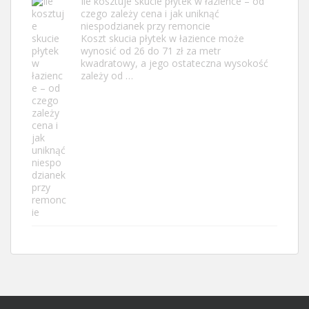
Ile kosztuje skucie płytek w łazience – od
czego zależy cena i jak uniknąć
niespodzianek przy remoncie
Koszt skucia płytek w łazience może
wynosić od 26 do 71 zł za metr
kwadratowy, a jego ostateczna wysokość
zależy od …