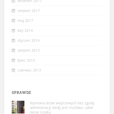
wrzesień 2017
sierpień 2017
maj 2017
luty 2014
styczeń 2014
sierpień 2013
lipiec 2013
czerwiec 2013
SPRAWDŹ
Wymiana drzwi wejściowych bez zgody
administracji: kiedy jest możliwa i jakie
niesie ryzyka