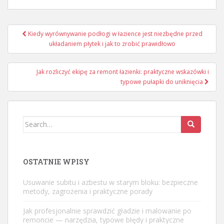
Nawigacja
Kiedy wyrównywanie podłogi w łazience jest niezbędne przed
wpisu
układaniem płytek i jak to zrobić prawidłowo
Jak rozliczyć ekipę za remont łazienki: praktyczne wskazówki i
typowe pułapki do uniknięcia
Search
for:
OSTATNIE WPISY
Usuwanie subitu i azbestu w starym bloku: bezpieczne
metody, zagrożenia i praktyczne porady
Jak profesjonalnie sprawdzić gładzie i malowanie po
remoncie — narzędzia, typowe błędy i praktyczne