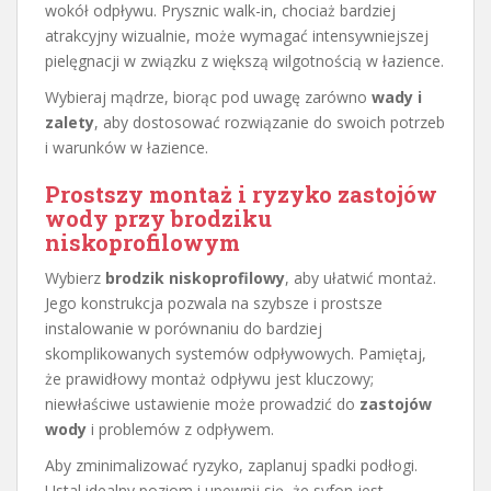
wokół odpływu. Prysznic walk-in, chociaż bardziej
atrakcyjny wizualnie, może wymagać intensywniejszej
pielęgnacji w związku z większą wilgotnością w łazience.
Wybieraj mądrze, biorąc pod uwagę zarówno
wady i
zalety
, aby dostosować rozwiązanie do swoich potrzeb
i warunków w łazience.
Prostszy montaż i ryzyko zastojów
wody przy brodziku
niskoprofilowym
Wybierz
brodzik niskoprofilowy
, aby ułatwić montaż.
Jego konstrukcja pozwala na szybsze i prostsze
instalowanie w porównaniu do bardziej
skomplikowanych systemów odpływowych. Pamiętaj,
że prawidłowy montaż odpływu jest kluczowy;
niewłaściwe ustawienie może prowadzić do
zastojów
wody
i problemów z odpływem.
Aby zminimalizować ryzyko, zaplanuj spadki podłogi.
Ustal idealny poziom i upewnij się, że syfon jest