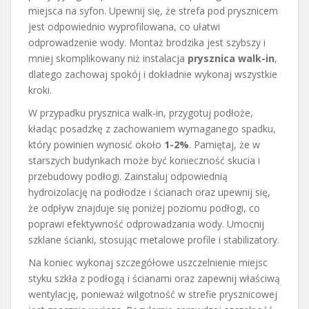
miejsca na syfon. Upewnij się, że strefa pod prysznicem
jest odpowiednio wyprofilowana, co ułatwi
odprowadzenie wody. Montaż brodzika jest szybszy i
mniej skomplikowany niż instalacja
prysznica walk-in
,
dlatego zachowaj spokój i dokładnie wykonaj wszystkie
kroki.
W przypadku prysznica walk-in, przygotuj podłoże,
kładąc posadzkę z zachowaniem wymaganego spadku,
który powinien wynosić około
1-2%
. Pamiętaj, że w
starszych budynkach może być konieczność skucia i
przebudowy podłogi. Zainstaluj odpowiednią
hydroizolację na podłodze i ścianach oraz upewnij się,
że odpływ znajduje się poniżej poziomu podłogi, co
poprawi efektywność odprowadzania wody. Umocnij
szklane ścianki, stosując metalowe profile i stabilizatory.
Na koniec wykonaj szczegółowe uszczelnienie miejsc
styku szkła z podłogą i ścianami oraz zapewnij właściwą
wentylację, ponieważ wilgotność w strefie prysznicowej