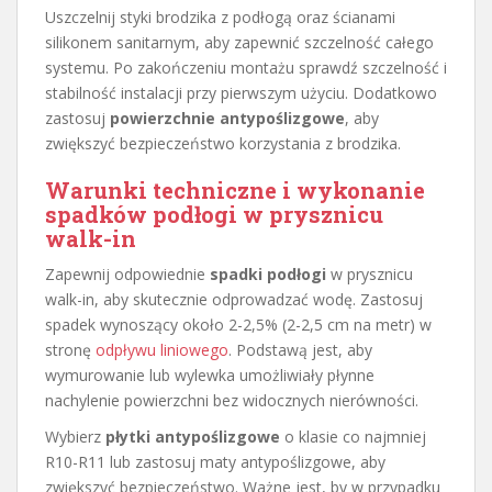
Uszczelnij styki brodzika z podłogą oraz ścianami
silikonem sanitarnym, aby zapewnić szczelność całego
systemu. Po zakończeniu montażu sprawdź szczelność i
stabilność instalacji przy pierwszym użyciu. Dodatkowo
zastosuj
powierzchnie antypoślizgowe
, aby
zwiększyć bezpieczeństwo korzystania z brodzika.
Warunki techniczne i wykonanie
spadków podłogi w prysznicu
walk-in
Zapewnij odpowiednie
spadki podłogi
w prysznicu
walk-in, aby skutecznie odprowadzać wodę. Zastosuj
spadek wynoszący około 2-2,5% (2-2,5 cm na metr) w
stronę
odpływu liniowego
. Podstawą jest, aby
wymurowanie lub wylewka umożliwiały płynne
nachylenie powierzchni bez widocznych nierówności.
Wybierz
płytki antypoślizgowe
o klasie co najmniej
R10-R11 lub zastosuj maty antypoślizgowe, aby
zwiększyć bezpieczeństwo. Ważne jest, by w przypadku