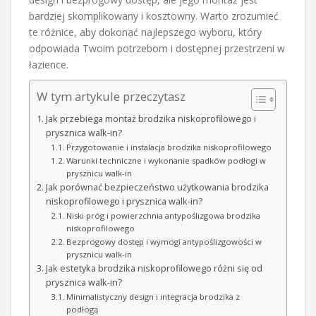
bardziej skomplikowany i kosztowny. Warto zrozumieć
te różnice, aby dokonać najlepszego wyboru, który
odpowiada Twoim potrzebom i dostępnej przestrzeni w
łazience.
W tym artykule przeczytasz
Jak przebiega montaż brodzika niskoprofilowego i
prysznica walk-in?
Przygotowanie i instalacja brodzika niskoprofilowego
Warunki techniczne i wykonanie spadków podłogi w
prysznicu walk-in
Jak porównać bezpieczeństwo użytkowania brodzika
niskoprofilowego i prysznica walk-in?
Niski próg i powierzchnia antypoślizgowa brodzika
niskoprofilowego
Bezprogowy dostęp i wymogi antypoślizgowości w
prysznicu walk-in
Jak estetyka brodzika niskoprofilowego różni się od
prysznica walk-in?
Minimalistyczny design i integracja brodzika z
podłogą