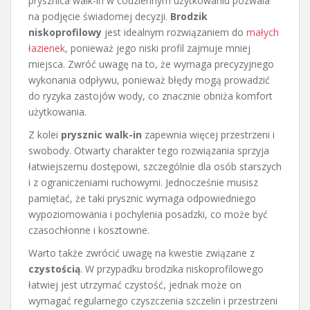
prysznica walk-in w codziennym użytkowaniu pozwala
na podjęcie świadomej decyzji.
Brodzik
niskoprofilowy
jest idealnym rozwiązaniem do
małych
łazienek
, ponieważ jego niski profil zajmuje mniej
miejsca. Zwróć uwagę na to, że wymaga precyzyjnego
wykonania odpływu, ponieważ błędy mogą prowadzić
do ryzyka zastojów wody, co znacznie obniża komfort
użytkowania.
Z kolei
prysznic walk-in
zapewnia więcej przestrzeni i
swobody. Otwarty charakter tego rozwiązania sprzyja
łatwiejszemu dostępowi, szczególnie dla osób starszych
i z ograniczeniami ruchowymi. Jednocześnie musisz
pamiętać, że taki prysznic wymaga odpowiedniego
wypoziomowania i pochylenia posadzki, co może być
czasochłonne i kosztowne.
Warto także zwrócić uwagę na kwestie związane z
czystością
. W przypadku brodzika niskoprofilowego
łatwiej jest utrzymać czystość, jednak może on
wymagać regularnego czyszczenia szczelin i przestrzeni