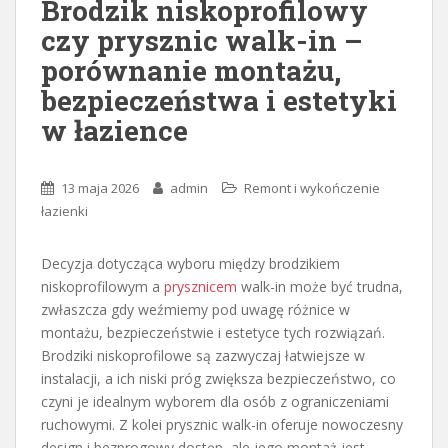
Brodzik niskoprofilowy
czy prysznic walk-in –
porównanie montażu,
bezpieczeństwa i estetyki
w łazience
13 maja 2026
admin
Remont i wykończenie
łazienki
Decyzja dotycząca wyboru między brodzikiem
niskoprofilowym a
prysznicem
walk-in może być trudna,
zwłaszcza gdy weźmiemy pod uwagę różnice w
montażu, bezpieczeństwie i estetyce tych rozwiązań.
Brodziki niskoprofilowe są zazwyczaj łatwiejsze w
instalacji, a ich niski próg zwiększa bezpieczeństwo, co
czyni je idealnym wyborem dla osób z ograniczeniami
ruchowymi. Z kolei prysznic walk-in oferuje nowoczesny
design i bezprogowy dostęp, ale jego montaż jest