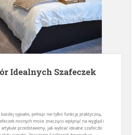
r Idealnych Szafeczek
żdej sypialni, pełniąc nie tylko funkcję praktyczną,
zafeczek nocnych może znacząco wpłynąć na wygląd i
artykule przedstawimy, jak wybrać idealne szafeczki
 stylu sypialni. Znaczenie Szafeczek Nocnych w