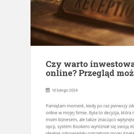
Czy warto inwestowa
online? Przegląd moż
16 lutego 2024
Pamiętam moment, kiedy po raz pierwszy zd
online w mojej firmie. Była to decyzja, któr
moim biznesem, ale także znacząco wpłynęł
opcji, system Bookero wyróżniał się swoją e
idealnie odpowiadały potrzebom mojej działa