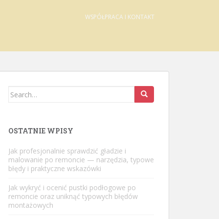
WSPÓŁPRACA I KONTAKT
Search
for:
OSTATNIE WPISY
Jak profesjonalnie sprawdzić gładzie i
malowanie po remoncie — narzędzia, typowe
błędy i praktyczne wskazówki
Jak wykryć i ocenić pustki podłogowe po
remoncie oraz uniknąć typowych błędów
montażowych