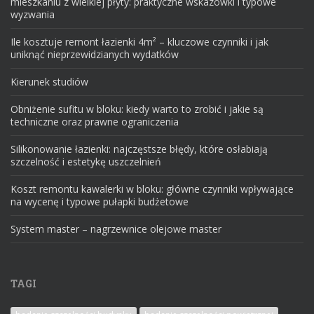
mieszkaniu z wielkiej płyty: praktyczne wskazówki i typowe
wyzwania
Ile kosztuje remont łazienki 4m² – kluczowe czynniki i jak
uniknąć nieprzewidzianych wydatków
Kierunek studiów
Obniżenie sufitu w bloku: kiedy warto to zrobić i jakie są
techniczne oraz prawne ograniczenia
Silikonowanie łazienki: najczęstsze błędy, które osłabiają
szczelność i estetykę uszczelnień
Koszt remontu kawalerki w bloku: główne czynniki wpływające
na wycenę i typowe pułapki budżetowe
System master – nagrzewnice olejowe master
TAGI