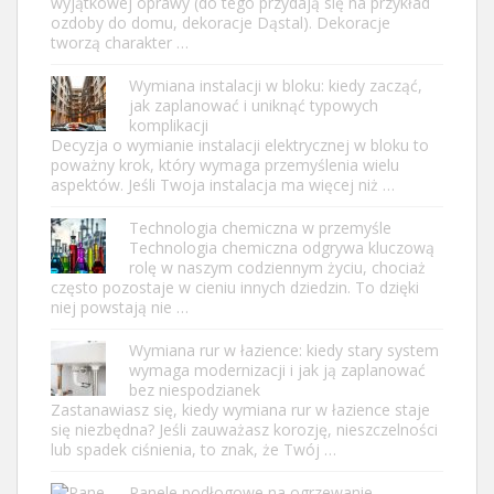
wyjątkowej oprawy (do tego przydają się na przykład
ozdoby do domu, dekoracje Dąstal). Dekoracje
tworzą charakter …
Wymiana instalacji w bloku: kiedy zacząć,
jak zaplanować i uniknąć typowych
komplikacji
Decyzja o wymianie instalacji elektrycznej w bloku to
poważny krok, który wymaga przemyślenia wielu
aspektów. Jeśli Twoja instalacja ma więcej niż …
Technologia chemiczna w przemyśle
Technologia chemiczna odgrywa kluczową
rolę w naszym codziennym życiu, chociaż
często pozostaje w cieniu innych dziedzin. To dzięki
niej powstają nie …
Wymiana rur w łazience: kiedy stary system
wymaga modernizacji i jak ją zaplanować
bez niespodzianek
Zastanawiasz się, kiedy wymiana rur w łazience staje
się niezbędna? Jeśli zauważasz korozję, nieszczelności
lub spadek ciśnienia, to znak, że Twój …
Panele podłogowe na ogrzewanie