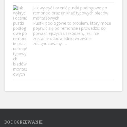
Jak wykryć i ocenić pustki podłogowe po
remoncie oraz uniknąć typowych błędów
montażowych
Pustki podłogowe to problem, który może
pojawić się po remoncie i prowadzić do
poważniejszych uszkodzeń, jeśli nie
zostanie odpowiednio wcześnie
zdiagnozowany. …
DO I OGRZEWANIE