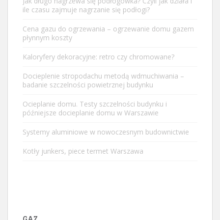
Jak długo nagrzewa się podłogówka? Czyli jak działa i
ile czasu zajmuje nagrzanie się podłogi?
Cena gazu do ogrzewania – ogrzewanie domu gazem
płynnym koszty
Kaloryfery dekoracyjne: retro czy chromowane?
Docieplenie stropodachu metodą wdmuchiwania –
badanie szczelności powietrznej budynku
Ocieplanie domu. Testy szczelności budynku i
późniejsze docieplanie domu w Warszawie
Systemy aluminiowe w nowoczesnym budownictwie
Kotły junkers, piece termet Warszawa
GAZ