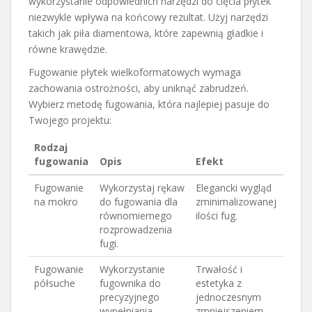
wykorzystanie odpowiednich narzędzi do cięcia płytek
niezwykle wpływa na końcowy rezultat. Użyj narzędzi
takich jak piła diamentowa, które zapewnią gładkie i
równe krawędzie.
Fugowanie płytek wielkoformatowych wymaga
zachowania ostrożności, aby uniknąć zabrudzeń.
Wybierz metodę fugowania, która najlepiej pasuje do
Twojego projektu:
Rodzaj
fugowania
Opis
Efekt
Fugowanie
Wykorzystaj rękaw
Elegancki wygląd
na mokro
do fugowania dla
zminimalizowanej
równomiernego
ilości fug.
rozprowadzenia
fugi.
Fugowanie
Wykorzystanie
Trwałość i
półsuche
fugownika do
estetyka z
precyzyjnego
jednoczesnym
wypełniania
zmniejszeniem