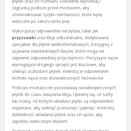
płytek oraz ich rozmiaru. Dokładnie wyrównaj i
zagruntuj podłoże przed montażem, aby
zminimalizować ryzyko nierówności, które będą
widoczne po zakończeniu prac.
Wykorzystaj odpowiednie narzędzia, takie jak
przyssawki
oraz kleje odkształcalne, dedykowane
specjalnie dla płytek wielkoformatowych. Zrezygnuj z
używania standardowych klejów, które mogą nie
zapewnić odpowiedniej przyczepności. Precyzyjne cięcie
wymagające drogiego sprzętu jest kluczowe, aby
uniknąć uszkodzeń płytek. Inwestuj w odpowiednie
techniki cięcia oraz doświadczonych fachowców.
Podczas montażu nie pozostawiaj niezabezpieczonych
płytek do czasu związania kleju. Upewnij się, że sufity
lub ściany, na których układasz płytki, są odpowiednio
wspierane, aby uniknąć przesunięć i pęknięć. Kontroluj
dokładność układania płytek oraz ich spoin, aby
zapobiec widocznym błędom.
Transport i wnoszenie dużych płytek również mogą