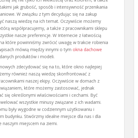
kimi jak grubość, sposób i intensywność przenikania
aniowe. W związku z tym decydując się na zakup
yć naszą wiedzę na ich temat. Oczywiście możemy
 którą współpracujemy, a także z pracownikami sklepu
ystkie nasze preferencje. W Internecie z łatwością
 na które powinniśmy zwrócić uwagę w trakcie robienia
wpisach mówią między innymi o tym
okna dachowe
danych produktów i modeli.
wych zdecydować się na to, które okno najlepiej
żemy również naszą wiedzę skonfrontować z
acownikami naszej ekipy. Oczywiście w domach z
wiązaniem, które możemy zastosować, jednak
ć się określonymi właściwościami i cechami. Być
iwelować wszystkie minusy związane z ich wadami.
domu były wygodne w codziennym użytkowaniu i
budynku. Stwórzmy idealne miejsce dla nas i dla
ie naszym miejscem na ziemi.