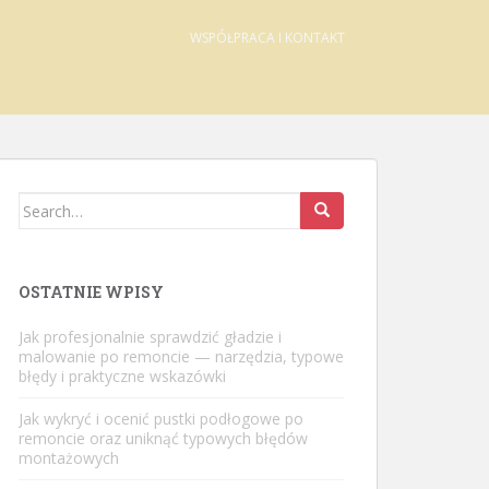
WSPÓŁPRACA I KONTAKT
Search
for:
OSTATNIE WPISY
Jak profesjonalnie sprawdzić gładzie i
malowanie po remoncie — narzędzia, typowe
błędy i praktyczne wskazówki
Jak wykryć i ocenić pustki podłogowe po
remoncie oraz uniknąć typowych błędów
montażowych