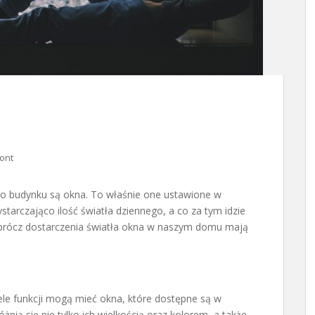
ont
o budynku są okna. To właśnie one ustawione w
rczająco ilość światła dziennego, a co za tym idzie
Oprócz dostarczenia światła okna w naszym domu mają
ele funkcji mogą mieć okna, które dostępne są w
nią się nie tylko ich wielkością oraz kolorem, a także