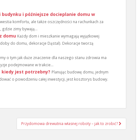
i budynku i późniejsze docieplanie domu w
kwestia komfortu, ale także oszczędności na rachunkach za
 gdzie zimy bywają...
 z domu
Każdy dom i mieszkanie wymagają wyjątkowej
zdoby do domu, dekoracje Dąstal). Dekoracje tworzą
ymy o tym jak duże znaczenie dla naszego stanu zdrowia ma
yzje podejmowane w trakcie...
kiedy jest potrzebny?
Planując budowę domu, jednym
ować o powodzeniu całej inwestycji, jest kosztorys budowy.
Przydomowa drewutnia własnej roboty – jak to zrobić?