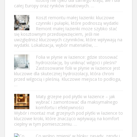
istotny nie tylko dla samego kraju, ale i dla
całej Europy oraz rynków światowych. …
Koszt remontu małej łazienki: kluczowe
czynniki i pułapki, które podnoszą wydatki
Remont małej łazienki może szybko stać
się kosztownym przedsięwzięciem, jeśli nie
uwzględnisz kluczowych czynników, które wpływają na
wydatki. Lokalizacja, wybór materiałów, …
Folia w płynie w łazience: gdzie stosować
hydroizolację, by uniknąć wilgoci i pleśni?
Zastosowanie folii w płynie w łazience jest
kluczowe dla skutecznej hydroizolacji, która chroni
przed wilgocią i pleśnią. Kluczowe miejsca to podłoga,
…
Maty grzejne pod płytki w łazience – jak
wybrać i zamontować dla maksymalnego
komfortu i efektywności
Wybór i montaż mat grzejnych pod płytki w łazience to
kluczowe kroki, które znacząco wpływają na komfort
cieplny w tym pomieszczeniu. …
Co wolno zmienić w bloku: zasady, zgody i