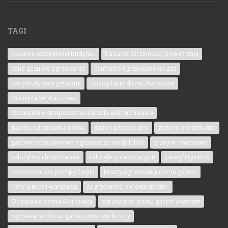
TAGI
badanie szczelności budynku
badanie szczelności powietrznej
cena gazu do ogrzewania
centralne ogrzewanie na gaz
certyfikaty energetyczne
Docieplanie domu Warszawa
Docieplanie Warszawa
docieplenie stropodachu metodą wdmuchiwania
gaz do ogrzewania domu
gazon prostokątny
gazony prostokątne
gazowe przepływowe ogrzewacze wody lublin
grzejniki warszawa
kaloryfery chromowane
kaloryfery dekoracyjne
kaloryfery retro
koszt montażu pompy ciepła
koszty ogrzewania domu gazem
kotły junkers warszawa
nagrzewnice olejowe master
Ocieplanie domu Warszawa
ogrzewanie domu gazem płynnym
ogrzewanie domu gazem płynnym koszty