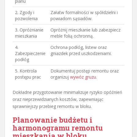
planu
2. Zgody i
Załatw formalności w spółdzielni i
pozwolenia
powiadom sąsiadów.
3. Opróżnianie
Opróżnij mieszkanie lub zabezpiecz
mieszkania
meble folią ochronną.
4.
Ochrona podłóg, listew oraz
Zabezpieczenie
gniazdek przed uszkodzeniami.
podłóg
5. Kontrola
Dokumentuj postęp remontu oraz
postępu prac
organizuj
wywóz gruzu
.
Dokładne przygotowanie minimalizuje ryzyko opóźnień
oraz nieprzewidzianych kosztów, zapewniając
sprawniejszy przebieg remontu w bloku.
Planowanie budżetu i
harmonogramu
remontu
mieszkania
w bloku