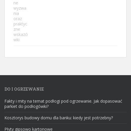
DO I OGRZEWANIE
Fakty i mity na temat podłogi pod ogrzewanie. Jak dopasować
parkiet do podłogówki?
Kosztorys budowy domu dla banku: kiedy jest potrzebny?
Płyty gipsowo kartonowe