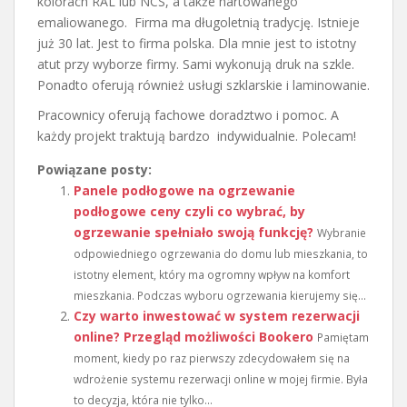
kolorach RAL lub NCS, a także hartowanego
emaliowanego. Firma ma długoletnią tradycję. Istnieje
już 30 lat. Jest to firma polska. Dla mnie jest to istotny
atut przy wyborze firmy. Sami wykonują druk na szkle.
Ponadto oferują również usługi szklarskie i laminowanie.
Pracownicy oferują fachowe doradztwo i pomoc. A
każdy projekt traktują bardzo indywidualnie. Polecam!
Powiązane posty:
Panele podłogowe na ogrzewanie
podłogowe ceny czyli co wybrać, by
ogrzewanie spełniało swoją funkcję?
Wybranie
odpowiedniego ogrzewania do domu lub mieszkania, to
istotny element, który ma ogromny wpływ na komfort
mieszkania. Podczas wyboru ogrzewania kierujemy się...
Czy warto inwestować w system rezerwacji
online? Przegląd możliwości Bookero
Pamiętam
moment, kiedy po raz pierwszy zdecydowałem się na
wdrożenie systemu rezerwacji online w mojej firmie. Była
to decyzja, która nie tylko...