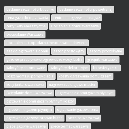
badanie szczelności budynku
badanie szczelności powietrznej
cena gazu do ogrzewania
centralne ogrzewanie na gaz
certyfikaty energetyczne
Docieplanie domu Warszawa
Docieplanie Warszawa
docieplenie stropodachu metodą wdmuchiwania
gaz do ogrzewania domu
gazon prostokątny
gazony prostokątne
gazowe przepływowe ogrzewacze wody lublin
grzejniki warszawa
kaloryfery chromowane
kaloryfery dekoracyjne
kaloryfery retro
koszt montażu pompy ciepła
koszty ogrzewania domu gazem
kotły junkers warszawa
nagrzewnice olejowe master
Ocieplanie domu Warszawa
ogrzewanie domu gazem płynnym
ogrzewanie domu gazem płynnym koszty
ogrzewanie gazem płynnym
ogrzewanie gazowe cena
ogrzewanie gazowe propan butan
piece co Warszawa
piece gazowe warszawa
piece termet warszawa