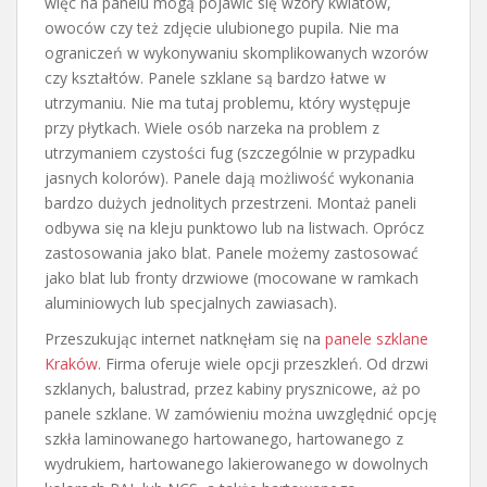
więc na panelu mogą pojawić się wzory kwiatów,
owoców czy też zdjęcie ulubionego pupila. Nie ma
ograniczeń w wykonywaniu skomplikowanych wzorów
czy kształtów. Panele szklane są bardzo łatwe w
utrzymaniu. Nie ma tutaj problemu, który występuje
przy płytkach. Wiele osób narzeka na problem z
utrzymaniem czystości fug (szczególnie w przypadku
jasnych kolorów). Panele dają możliwość wykonania
bardzo dużych jednolitych przestrzeni. Montaż paneli
odbywa się na kleju punktowo lub na listwach. Oprócz
zastosowania jako blat. Panele możemy zastosować
jako blat lub fronty drzwiowe (mocowane w ramkach
aluminiowych lub specjalnych zawiasach).
Przeszukując internet natknęłam się na
panele szklane
Kraków
. Firma oferuje wiele opcji przeszkleń. Od drzwi
szklanych, balustrad, przez kabiny prysznicowe, aż po
panele szklane. W zamówieniu można uwzględnić opcję
szkła laminowanego hartowanego, hartowanego z
wydrukiem, hartowanego lakierowanego w dowolnych