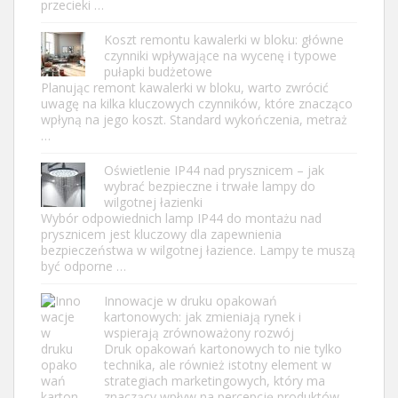
przecieki …
Koszt remontu kawalerki w bloku: główne
czynniki wpływające na wycenę i typowe
pułapki budżetowe
Planując remont kawalerki w bloku, warto zwrócić
uwagę na kilka kluczowych czynników, które znacząco
wpłyną na jego koszt. Standard wykończenia, metraż
…
Oświetlenie IP44 nad prysznicem – jak
wybrać bezpieczne i trwałe lampy do
wilgotnej łazienki
Wybór odpowiednich lamp IP44 do montażu nad
prysznicem jest kluczowy dla zapewnienia
bezpieczeństwa w wilgotnej łazience. Lampy te muszą
być odporne …
Innowacje w druku opakowań
kartonowych: jak zmieniają rynek i
wspierają zrównoważony rozwój
Druk opakowań kartonowych to nie tylko
technika, ale również istotny element w
strategiach marketingowych, który ma
znaczący wpływ na percepcję produktów …