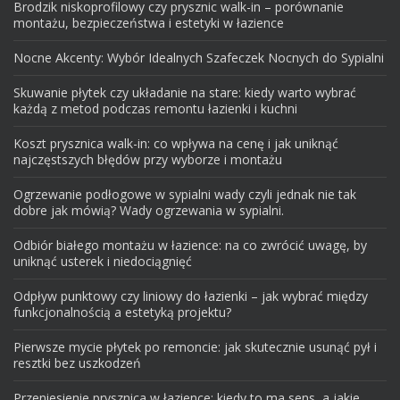
Brodzik niskoprofilowy czy prysznic walk-in – porównanie
montażu, bezpieczeństwa i estetyki w łazience
Nocne Akcenty: Wybór Idealnych Szafeczek Nocnych do Sypialni
Skuwanie płytek czy układanie na stare: kiedy warto wybrać
każdą z metod podczas remontu łazienki i kuchni
Koszt prysznica walk-in: co wpływa na cenę i jak uniknąć
najczęstszych błędów przy wyborze i montażu
Ogrzewanie podłogowe w sypialni wady czyli jednak nie tak
dobre jak mówią? Wady ogrzewania w sypialni.
Odbiór białego montażu w łazience: na co zwrócić uwagę, by
uniknąć usterek i niedociągnięć
Odpływ punktowy czy liniowy do łazienki – jak wybrać między
funkcjonalnością a estetyką projektu?
Pierwsze mycie płytek po remoncie: jak skutecznie usunąć pył i
resztki bez uszkodzeń
Przeniesienie prysznica w łazience: kiedy to ma sens, a jakie