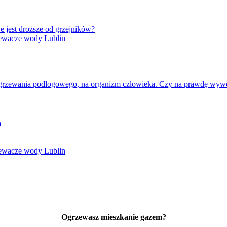
 jest droższe od grzejników?
ewacze wody Lublin
grzewania podłogowego, na organizm człowieka. Czy na prawdę wywołu
m
ewacze wody Lublin
Ogrzewasz mieszkanie gazem?