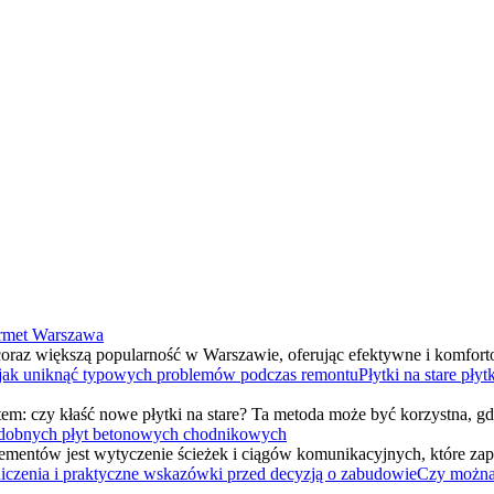
termet Warszawa
ją coraz większą popularność w Warszawie, oferując efektywne i kom
Płytki na stare pły
atem: czy kłaść nowe płytki na stare? Ta metoda może być korzystna, 
zdobnych płyt betonowych chodnikowych
mentów jest wytyczenie ścieżek i ciągów komunikacyjnych, które zap
Czy można 