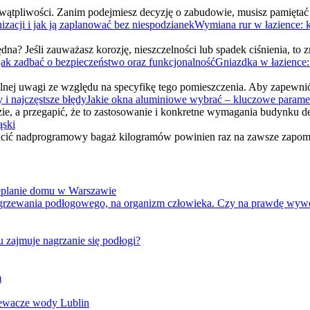
 wątpliwości. Zanim podejmiesz decyzję o zabudowie, musisz pamięta
Wymiana rur w łazience: k
ędna? Jeśli zauważasz korozję, nieszczelności lub spadek ciśnienia, to
Gniazdka w łazience:
lnej uwagi ze względu na specyfikę tego pomieszczenia. Aby zapewni
Jakie okna aluminiowe wybrać – kluczowe parametr
zie, a przegapić, że to zastosowanie i konkretne wymagania budynku
ąski
zrzucić nadprogramowy bagaż kilogramów powinien raz na zawsze zapo
ieplanie domu w Warszawie
grzewania podłogowego, na organizm człowieka. Czy na prawdę wywołu
u zajmuje nagrzanie się podłogi?
m
ewacze wody Lublin