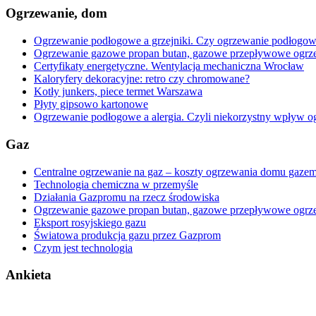
Ogrzewanie, dom
Ogrzewanie podłogowe a grzejniki. Czy ogrzewanie podłogowe
Ogrzewanie gazowe propan butan, gazowe przepływowe ogrz
Certyfikaty energetyczne. Wentylacja mechaniczna Wrocław
Kaloryfery dekoracyjne: retro czy chromowane?
Kotły junkers, piece termet Warszawa
Płyty gipsowo kartonowe
Ogrzewanie podłogowe a alergia. Czyli niekorzystny wpływ o
Gaz
Centralne ogrzewanie na gaz – koszty ogrzewania domu gaze
Technologia chemiczna w przemyśle
Działania Gazpromu na rzecz środowiska
Ogrzewanie gazowe propan butan, gazowe przepływowe ogrz
Eksport rosyjskiego gazu
Światowa produkcja gazu przez Gazprom
Czym jest technologia
Ankieta