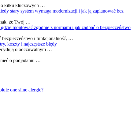
ć o kilku kluczowych …
iedy stary system wymaga modernizacji i jak ją zaplanować bez
 znak, że Twój …
 gdzie montować zgodnie z normami i jak zadbać o bezpieczeństwo
ć bezpieczeństwo i funkcjonalność, …
y, koszty i najczęstsze błędy
 decydują o odczuwalnym …
mnieć o podjadaniu …
je one silne alergie?