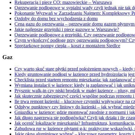
Rekuperacja i piece CO: mazowieckie – Warszawa
Ogrzewanie podłogowe w sypialni wady czyli jednak nie tak 
Pokonanie Wyzwań w Zarządzaniu Najmem: Kompleksowy Prze
Ozdoby do domu bez wychodzenia z domu
Cena gazu do ogrzewania – ogrzewanie domu gazem płynnym
Jakie najlepsze grzejniki i piece gazowe w Warszawie?
Ogrzewanie podłogowe a grzejniki. Czy ogrzewanie podłogowe
Czym wykończyć podłogę przy ogrzewaniu podłogowym? Czy d
Sprężarkowe pompy ciepła – koszt z montażem Śiedlce
Gaz
Czy warto skuć stare płytki przed położeniem nowych – kiedy 
Kiedy gruntowanie podłogi w łazience przed hydroizolacją jes
Checklista przed startem remontu mieszkania: jak zaplanować
Wymiana instalacji w łazience: kiedy ją zaplanować i jak un
Prysznic walk-in czy niski brodzik w małej łazience – plusy, 
Jak skutecznie zabezpieczyć części wspólne podczas remontu 
Ile trwa remont łazienki – kluczowe czynniki wpływające na cz
Odpływ punktowy czy liniowy do łazienki – jak wybrać między
Gniazdka w łazience: gdzie montować zgodnie z normami i jak
Jak długo nagrzewa się podłogówka? Czyli jak działa i ile czas
Jak ocenić lokalizację mieszkania? Infrastruktura, komunikacja
Zabudowa rur w łazience płytami g-k: praktyczne wskazówki, 
Jakie okna aluminiowe wybrać – kluczowe parametry, koszty i 