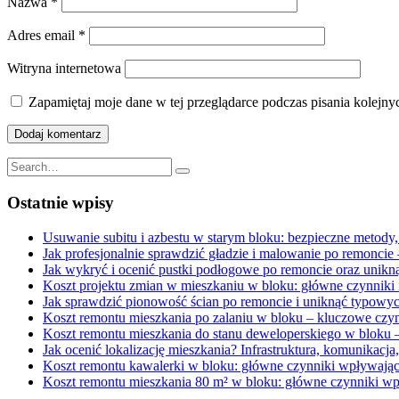
Nazwa
*
Adres email
*
Witryna internetowa
Zapamiętaj moje dane w tej przeglądarce podczas pisania kolejny
Search
for:
Ostatnie wpisy
Usuwanie subitu i azbestu w starym bloku: bezpieczne metody,
Jak profesjonalnie sprawdzić gładzie i malowanie po remonci
Jak wykryć i ocenić pustki podłogowe po remoncie oraz uni
Koszt projektu zmian w mieszkaniu w bloku: główne czynniki 
Jak sprawdzić pionowość ścian po remoncie i uniknąć typow
Koszt remontu mieszkania po zalaniu w bloku – kluczowe czyn
Koszt remontu mieszkania do stanu deweloperskiego w bloku –
Jak ocenić lokalizację mieszkania? Infrastruktura, komunikacja
Koszt remontu kawalerki w bloku: główne czynniki wpływają
Koszt remontu mieszkania 80 m² w bloku: główne czynniki wp