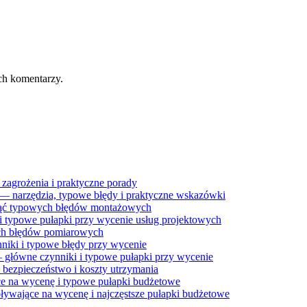
ch komentarzy.
 zagrożenia i praktyczne porady
e — narzędzia, typowe błędy i praktyczne wskazówki
knąć typowych błędów montażowych
i typowe pułapki przy wycenie usług projektowych
ych błędów pomiarowych
niki i typowe błędy przy wycenie
 główne czynniki i typowe pułapki przy wycenie
, bezpieczeństwo i koszty utrzymania
ce na wycenę i typowe pułapki budżetowe
ływające na wycenę i najczęstsze pułapki budżetowe