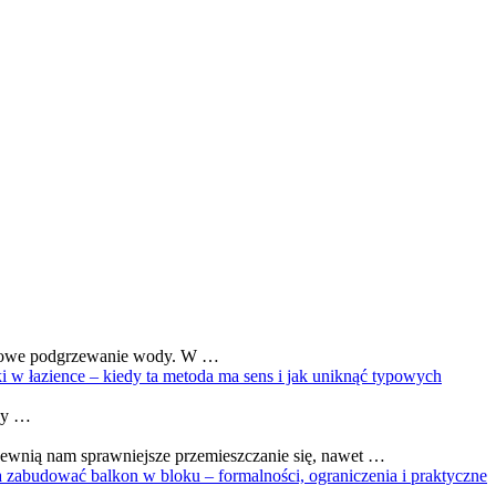
fortowe podgrzewanie wody. W …
tki w łazience – kiedy ta metoda ma sens i jak uniknąć typowych
gdy …
ewnią nam sprawniejsze przemieszczanie się, nawet …
zabudować balkon w bloku – formalności, ograniczenia i praktyczne