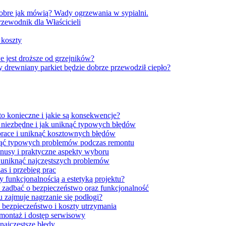
dobre jak mówią? Wady ogrzewania w sypialni.
wodnik dla Właścicieli
 koszty
 jest droższe od grzejników?
rewniany parkiet będzie dobrze przewodził ciepło?
to konieczne i jakie są konsekwencje?
t niezbędne i jak uniknąć typowych błędów
 prace i uniknąć kosztownych błędów
iknąć typowych problemów podczas remontu
minusy i praktyczne aspekty wyboru
i uniknąć najczęstszych problemów
as i przebieg prac
 funkcjonalnością a estetyką projektu?
 zadbać o bezpieczeństwo oraz funkcjonalność
u zajmuje nagrzanie się podłogi?
, bezpieczeństwo i koszty utrzymania
montaż i dostęp serwisowy
najczęstsze błędy