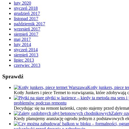
luty 2020
styczeń 2018
grudzień 2017
listopad 2017
październik 2017
wrzesień 2017
sierpień 2017
maj 2017
luty 2014
styczeń 2014
sierpień 2013
lipiec 2013
czerwiec 2013
Sprawdź
Kotły junkers, piece 
Kotły Junkers i piece Termet to rozwiązania, które zdobywa
problemów podczas remontu
Decydując się na remont łazienki, często stajemy przed dylem
Zalety o
Kiedy planujemy aranżację ogrodu jednym z podstawowych ele
wskazówki przed decyzją o zabudowie