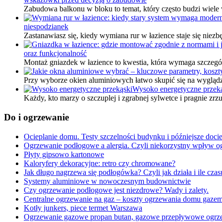
Zabudowa balkonu w bloku to temat, który często budzi wiele
niespodzianek
Zastanawiasz się, kiedy wymiana rur w łazience staje się niezb
oraz funkcjonalność
Montaż gniazdek w łazience to kwestia, która wymaga szczegó
Przy wyborze okien aluminiowych łatwo skupić się na wygląd
Wysoko energetyczne przek
Każdy, kto marzy o szczuplej i zgrabnej sylwetce i pragnie 
Do i ogrzewanie
Ocieplanie domu. Testy szczelności budynku i późniejsze doc
Ogrzewanie podłogowe a alergia. Czyli niekorzystny wpływ o
Płyty gipsowo kartonowe
Kaloryfery dekoracyjne: retro czy chromowane?
Jak długo nagrzewa się podłogówka? Czyli jak działa i ile czas
Systemy aluminiowe w nowoczesnym budownictwie
Czy ogrzewanie podłogowe jest niezdrowe? Wady i zalety.
Centralne ogrzewanie na gaz – koszty ogrzewania domu gaze
Kotły junkers, piece termet Warszawa
Ogrzewanie gazowe propan butan, gazowe przepływowe ogrz