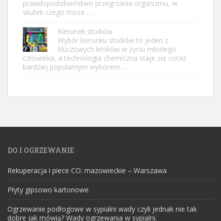
prawdopodobieństwo przegrzania organizmu, w
skutek czego może …
Kierunek studiów
Wybór kierunku studiów to jeden z
kluczowych kroków w życiu młodego
człowieka, a technologia chemiczna staje się coraz
bardziej popularnym wyborem …
DO I OGRZEWANIE
Rekuperacja i piece CO: mazowieckie – Warszawa
Płyty gipsowo kartonowe
Ogrzewanie podłogowe w sypialni wady czyli jednak nie tak
dobre jak mówią? Wady ogrzewania w sypialni.