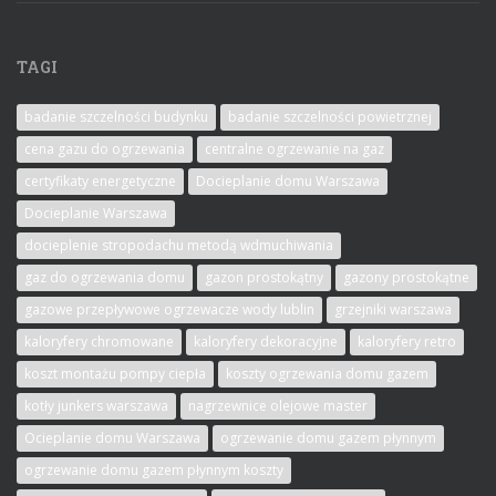
TAGI
badanie szczelności budynku
badanie szczelności powietrznej
cena gazu do ogrzewania
centralne ogrzewanie na gaz
certyfikaty energetyczne
Docieplanie domu Warszawa
Docieplanie Warszawa
docieplenie stropodachu metodą wdmuchiwania
gaz do ogrzewania domu
gazon prostokątny
gazony prostokątne
gazowe przepływowe ogrzewacze wody lublin
grzejniki warszawa
kaloryfery chromowane
kaloryfery dekoracyjne
kaloryfery retro
koszt montażu pompy ciepła
koszty ogrzewania domu gazem
kotły junkers warszawa
nagrzewnice olejowe master
Ocieplanie domu Warszawa
ogrzewanie domu gazem płynnym
ogrzewanie domu gazem płynnym koszty