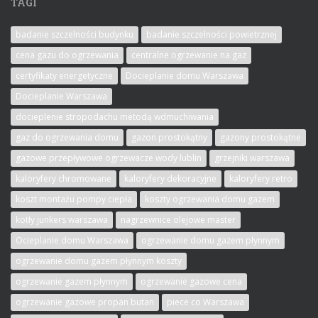
TAGI
badanie szczelności budynku
badanie szczelności powietrznej
cena gazu do ogrzewania
centralne ogrzewanie na gaz
certyfikaty energetyczne
Docieplanie domu Warszawa
Docieplanie Warszawa
docieplenie stropodachu metodą wdmuchiwania
gaz do ogrzewania domu
gazon prostokątny
gazony prostokątne
gazowe przepływowe ogrzewacze wody lublin
grzejniki warszawa
kaloryfery chromowane
kaloryfery dekoracyjne
kaloryfery retro
koszt montażu pompy ciepła
koszty ogrzewania domu gazem
kotły junkers warszawa
nagrzewnice olejowe master
Ocieplanie domu Warszawa
ogrzewanie domu gazem płynnym
ogrzewanie domu gazem płynnym koszty
ogrzewanie gazem płynnym
ogrzewanie gazowe cena
ogrzewanie gazowe propan butan
piece co Warszawa