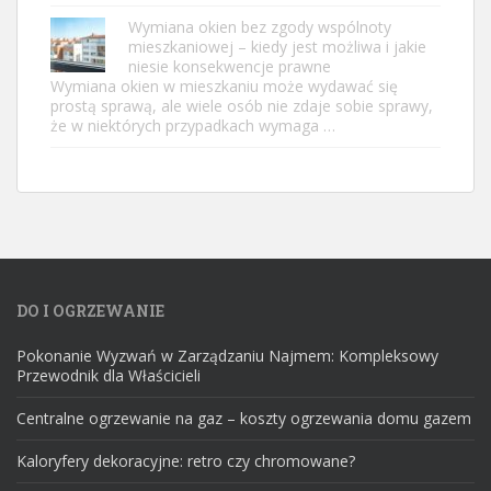
Wymiana okien bez zgody wspólnoty
mieszkaniowej – kiedy jest możliwa i jakie
niesie konsekwencje prawne
Wymiana okien w mieszkaniu może wydawać się
prostą sprawą, ale wiele osób nie zdaje sobie sprawy,
że w niektórych przypadkach wymaga …
DO I OGRZEWANIE
Pokonanie Wyzwań w Zarządzaniu Najmem: Kompleksowy
Przewodnik dla Właścicieli
Centralne ogrzewanie na gaz – koszty ogrzewania domu gazem
Kaloryfery dekoracyjne: retro czy chromowane?