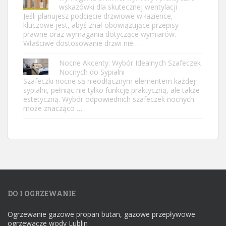
wskazówki dla skutecznej wentylacji
Jeśli planujesz podcięcie drzwiowe w łazience,
kluczowe jest, abyś znał obowiązujące przepisy
prawne oraz wymagania dotyczące wymiarów.
Właściwe dostosowanie drzwi nie …
Nocne Akcenty: Wybór Idealnych Szafeczek
Nocnych do Sypialni
Szafeczki nocne są nieodłącznym elementem każdej
sypialni, pełniąc nie tylko funkcję praktyczną, ale także
estetyczną. Wybór odpowiednich szafeczek nocnych
może znacząco …
DO I OGRZEWANIE
Ogrzewanie gazowe propan butan, gazowe przepływowe
ogrzewacze wody Lublin