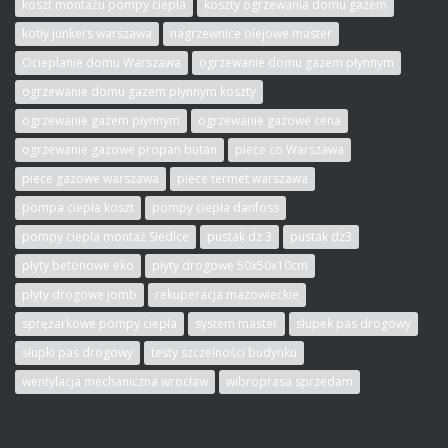
koszt montażu pompy ciepła
koszty ogrzewania domu gazem
kotły junkers warszawa
nagrzewnice olejowe master
Ocieplanie domu Warszawa
ogrzewanie domu gazem płynnym
ogrzewanie domu gazem płynnym koszty
ogrzewanie gazem płynnym
ogrzewanie gazowe cena
ogrzewanie gazowe propan butan
piece co Warszawa
piece gazowe warszawa
piece termet warszawa
pompa ciepła koszt
pompy ciepła danfoss
pompy ciepła montaż Siedlce
pustak dz 3
pustak dz3
płyty betonowe eko
płyty drogowe 50x50x10cm
płyty drogowe jomb
rekuperacja mazowieckie
sprężarkowe pompy ciepła
system master
słupek pas drogowy
słupki pas drogowy
testy szczelności budynku
wentylacja mechaniczna wrocław
wibroprasa sprzedam