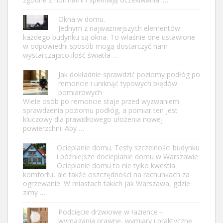
Okna w domu.
Jednym z najważniejszych elementów
każdego budynku są okna. To właśnie one ustawione
w odpowiedni sposób mogą dostarczyć nam
wystarczająco ilość światła …
Jak dokładnie sprawdzić poziomy podłóg po
remoncie i uniknąć typowych błędów
pomiarowych
Wiele osób po remoncie staje przed wyzwaniem
sprawdzenia poziomu podłóg, a pomiar ten jest
kluczowy dla prawidłowego ułożenia nowej
powierzchni. Aby …
Ocieplanie domu. Testy szczelności budynku
i późniejsze docieplanie domu w Warszawie
Ocieplanie domu to nie tylko kwestia
komfortu, ale także oszczędności na rachunkach za
ogrzewanie. W miastach takich jak Warszawa, gdzie
zimy …
Podcięcie drzwiowe w łazience –
wymagania prawne, wymiary i praktyczne