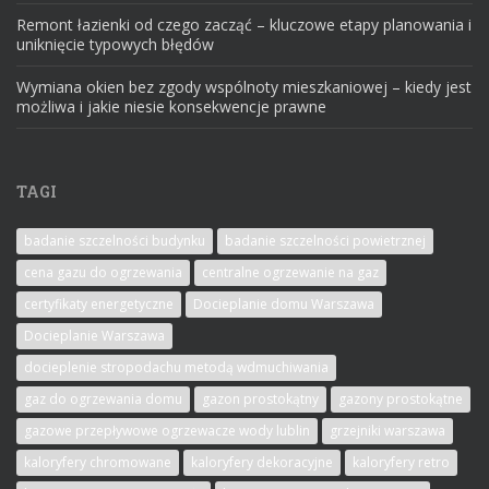
Remont łazienki od czego zacząć – kluczowe etapy planowania i
uniknięcie typowych błędów
Wymiana okien bez zgody wspólnoty mieszkaniowej – kiedy jest
możliwa i jakie niesie konsekwencje prawne
TAGI
badanie szczelności budynku
badanie szczelności powietrznej
cena gazu do ogrzewania
centralne ogrzewanie na gaz
certyfikaty energetyczne
Docieplanie domu Warszawa
Docieplanie Warszawa
docieplenie stropodachu metodą wdmuchiwania
gaz do ogrzewania domu
gazon prostokątny
gazony prostokątne
gazowe przepływowe ogrzewacze wody lublin
grzejniki warszawa
kaloryfery chromowane
kaloryfery dekoracyjne
kaloryfery retro