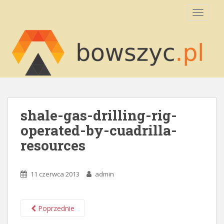
S
TOGGLE
k
i
p
t
o
m
a
i
n
shale-gas-drilling-rig-
c
operated-by-cuadrilla-
o
resources
n
t
e
11 czerwca 2013
admin
n
t
Poprzednie