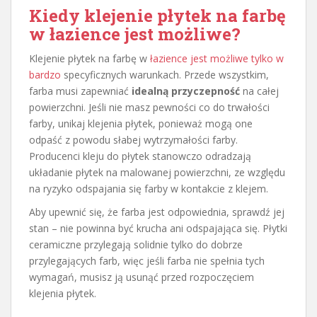
Kiedy klejenie płytek na farbę
w łazience jest możliwe?
Klejenie płytek na farbę w
łazience jest możliwe tylko w
bardzo
specyficznych warunkach. Przede wszystkim,
farba musi zapewniać
idealną przyczepność
na całej
powierzchni. Jeśli nie masz pewności co do trwałości
farby, unikaj klejenia płytek, ponieważ mogą one
odpaść z powodu słabej wytrzymałości farby.
Producenci kleju do płytek stanowczo odradzają
układanie płytek na malowanej powierzchni, ze względu
na ryzyko odspajania się farby w kontakcie z klejem.
Aby upewnić się, że farba jest odpowiednia, sprawdź jej
stan – nie powinna być krucha ani odspajająca się. Płytki
ceramiczne przylegają solidnie tylko do dobrze
przylegających farb, więc jeśli farba nie spełnia tych
wymagań, musisz ją usunąć przed rozpoczęciem
klejenia płytek.