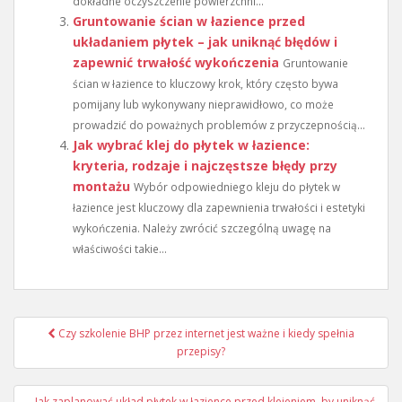
dokładne oczyszczenie powierzchni...
Gruntowanie ścian w łazience przed
układaniem płytek – jak uniknąć błędów i
zapewnić trwałość wykończenia
Gruntowanie
ścian w łazience to kluczowy krok, który często bywa
pomijany lub wykonywany nieprawidłowo, co może
prowadzić do poważnych problemów z przyczepnością...
Jak wybrać klej do płytek w łazience:
kryteria, rodzaje i najczęstsze błędy przy
montażu
Wybór odpowiedniego kleju do płytek w
łazience jest kluczowy dla zapewnienia trwałości i estetyki
wykończenia. Należy zwrócić szczególną uwagę na
właściwości takie...
Nawigacja
Czy szkolenie BHP przez internet jest ważne i kiedy spełnia
wpisu
przepisy?
Jak zaplanować układ płytek w łazience przed klejeniem, by uniknąć