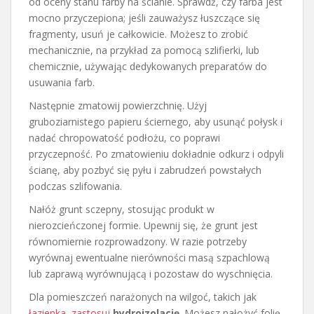
od oceny stanu farby na ścianie. Sprawdź, czy farba jest
mocno przyczepiona; jeśli zauważysz łuszczące się
fragmenty, usuń je całkowicie. Możesz to zrobić
mechanicznie, na przykład za pomocą szlifierki, lub
chemicznie, używając dedykowanych preparatów do
usuwania farb.
Następnie zmatowij powierzchnię. Użyj
gruboziarnistego papieru ściernego, aby usunąć połysk i
nadać chropowatość podłożu, co poprawi
przyczepność. Po zmatowieniu dokładnie odkurz i odpyli
ścianę, aby pozbyć się pyłu i zabrudzeń powstałych
podczas szlifowania.
Nałóż grunt sczepny, stosując produkt w
nierozcieńczonej formie. Upewnij się, że grunt jest
równomiernie rozprowadzony. W razie potrzeby
wyrównaj ewentualne nierówności masą szpachlową
lub zaprawą wyrównującą i pozostaw do wyschnięcia.
Dla pomieszczeń narażonych na wilgoć, takich jak
łazienka, zastosuj
hydroizolację
. Możesz nałożyć folię