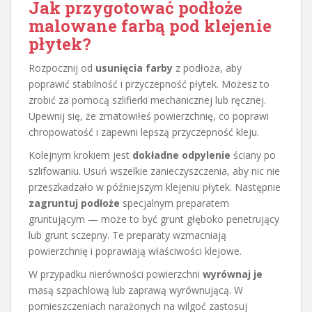
Jak przygotować podłoże
malowane farbą pod klejenie
płytek?
Rozpocznij od
usunięcia farby
z podłoża, aby
poprawić stabilność i przyczepność płytek. Możesz to
zrobić za pomocą szlifierki mechanicznej lub ręcznej.
Upewnij się, że zmatowiłeś powierzchnię, co poprawi
chropowatość i zapewni lepszą przyczepność kleju.
Kolejnym krokiem jest
dokładne odpylenie
ściany po
szlifowaniu. Usuń wszelkie zanieczyszczenia, aby nic nie
przeszkadzało w późniejszym klejeniu płytek. Następnie
zagruntuj podłoże
specjalnym preparatem
gruntującym — może to być grunt głęboko penetrujący
lub grunt sczepny. Te preparaty wzmacniają
powierzchnię i poprawiają właściwości klejowe.
W przypadku nierówności powierzchni
wyrównaj je
masą szpachlową lub zaprawą wyrównującą. W
pomieszczeniach narażonych na wilgoć zastosuj