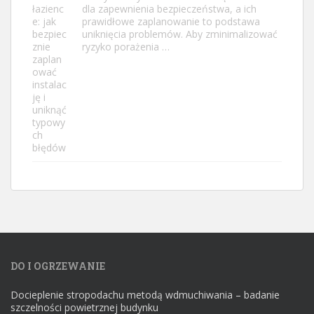
dla zapewnienia bezpieczeństwa, a ich
prawidłowe zaplanowanie to podstawa
uniknięcia problemów. Aby zminimalizować
ryzyko porażenia …
DO I OGRZEWANIE
Docieplenie stropodachu metodą wdmuchiwania – badanie
szczelności powietrznej budynku