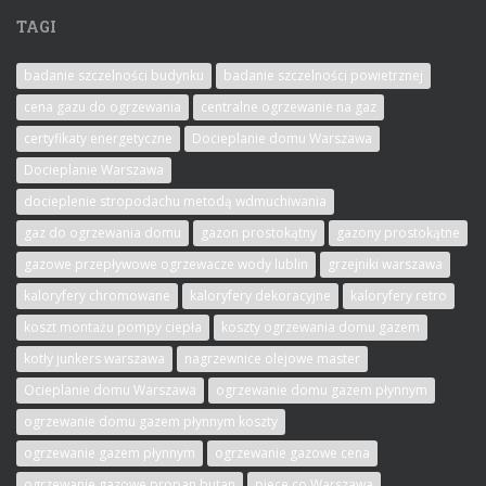
TAGI
badanie szczelności budynku
badanie szczelności powietrznej
cena gazu do ogrzewania
centralne ogrzewanie na gaz
certyfikaty energetyczne
Docieplanie domu Warszawa
Docieplanie Warszawa
docieplenie stropodachu metodą wdmuchiwania
gaz do ogrzewania domu
gazon prostokątny
gazony prostokątne
gazowe przepływowe ogrzewacze wody lublin
grzejniki warszawa
kaloryfery chromowane
kaloryfery dekoracyjne
kaloryfery retro
koszt montażu pompy ciepła
koszty ogrzewania domu gazem
kotły junkers warszawa
nagrzewnice olejowe master
Ocieplanie domu Warszawa
ogrzewanie domu gazem płynnym
ogrzewanie domu gazem płynnym koszty
ogrzewanie gazem płynnym
ogrzewanie gazowe cena
ogrzewanie gazowe propan butan
piece co Warszawa