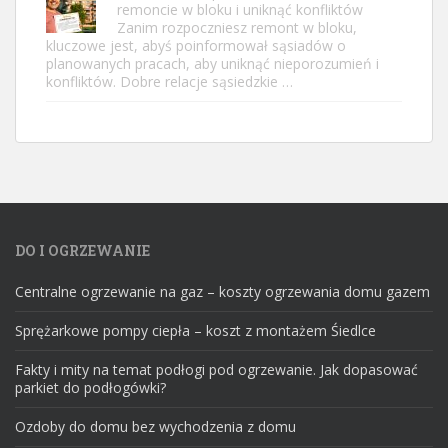
remoncie w bloku i uniknąć konfliktów
Zanim rozpoczniesz remont w bloku,
kluczowe jest, abyś poinformował sąsiadów o
planowanych pracach, aby uniknąć nieporozumień i
konfliktów. Dobre relacje sąsiedzkie …
DO I OGRZEWANIE
Centralne ogrzewanie na gaz – koszty ogrzewania domu gazem
Sprężarkowe pompy ciepła – koszt z montażem Śiedlce
Fakty i mity na temat podłogi pod ogrzewanie. Jak dopasować
parkiet do podłogówki?
Ozdoby do domu bez wychodzenia z domu