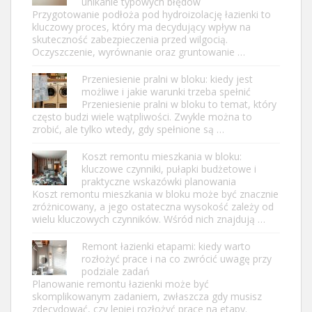
unikanie typowych błędów
Przygotowanie podłoża pod hydroizolację łazienki to
kluczowy proces, który ma decydujący wpływ na
skuteczność zabezpieczenia przed wilgocią.
Oczyszczenie, wyrównanie oraz gruntowanie …
Przeniesienie pralni w bloku: kiedy jest
możliwe i jakie warunki trzeba spełnić
Przeniesienie pralni w bloku to temat, który
często budzi wiele wątpliwości. Zwykle można to
zrobić, ale tylko wtedy, gdy spełnione są …
Koszt remontu mieszkania w bloku:
kluczowe czynniki, pułapki budżetowe i
praktyczne wskazówki planowania
Koszt remontu mieszkania w bloku może być znacznie
zróżnicowany, a jego ostateczna wysokość zależy od
wielu kluczowych czynników. Wśród nich znajdują …
Remont łazienki etapami: kiedy warto
rozłożyć prace i na co zwrócić uwagę przy
podziale zadań
Planowanie remontu łazienki może być
skomplikowanym zadaniem, zwłaszcza gdy musisz
zdecydować, czy lepiej rozłożyć prace na etapy.