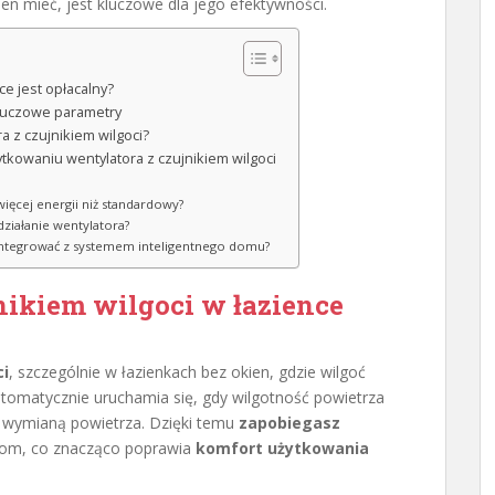
nien mieć, jest kluczowe dla jego efektywności.
ce jest opłacalny?
 kluczowe parametry
 z czujnikiem wilgoci?
ytkowaniu wentylatora z czujnikiem wilgoci
więcej energii niż standardowy?
działanie wentylatora?
 integrować z systemem inteligentnego domu?
nikiem wilgoci w łazience
ci
, szczególnie w łazienkach bez okien, gdzie wilgoć
utomatycznie uruchamia się, gdy wilgotność powietrza
ą wymianą powietrza. Dzięki temu
zapobiegasz
hom, co znacząco poprawia
komfort użytkowania