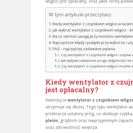
wilgoci jest opłacalny, oraz jakie cechy powi
W tym artykule przeczytasz
Kiedy wentylator z czujnikiem wilgoci w łazien
Jak wybrać wentylator z czujnikiem wilgoci –
Na co zwrócić uwagę przy montażu wentylatora
Najczęstsze błędy i pułapki przy wyborze i uż
FAQ – najczęściej zadawane pytania
Czy wentylator z czujnikiem wilgoci zużywa 
Jak wpływa ustawienie progu wilgotności na 
Czy wentylator z czujnikiem wilgoci można
Kiedy wentylator z czuj
jest opłacalny?
Inwestuj w
wentylator z czujnikiem wilgo
utrzymuje się dłużej. Tego typu wentylator a
przekracza ustalony próg, co skutkuje szybk
pleśni
, grzybom oraz nieprzyjemnym zapac
oraz zdrowotność wnętrza.