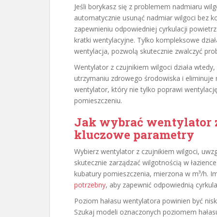
Jeśli borykasz się z problemem nadmiaru wil
automatycznie usunąć nadmiar wilgoci bez k
zapewnieniu odpowiedniej cyrkulacji powietrza
kratki wentylacyjne. Tylko kompleksowe działa
wentylacja, pozwolą skutecznie zwalczyć prob
Wentylator z czujnikiem wilgoci działa wtedy, 
utrzymaniu zdrowego środowiska i eliminuje 
wentylator, który nie tylko poprawi wentylac
pomieszczeniu.
Jak wybrać wentylator z
kluczowe parametry
Wybierz wentylator z czujnikiem wilgoci, uwz
skutecznie zarządzać wilgotnością w łazience
kubatury pomieszczenia, mierzona w m³/h. I
potrzebny
, aby zapewnić odpowiednią cyrkula
Poziom hałasu wentylatora powinien być niski,
Szukaj modeli oznaczonych poziomem hałasu