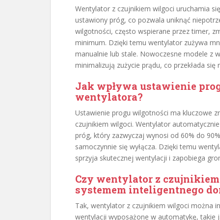
Wentylator z czujnikiem wilgoci uruchamia si
ustawiony próg, co pozwala uniknąć niepotrz
wilgotności, często wspierane przez timer, z
minimum. Dzięki temu wentylator zużywa mniej
manualnie lub stale. Nowoczesne modele z w
minimalizują zużycie prądu, co przekłada się n
Jak wpływa ustawienie prog
wentylatora?
Ustawienie progu wilgotności ma kluczowe zn
czujnikiem wilgoci. Wentylator automatyczni
próg, który zazwyczaj wynosi od 60% do 90%.
samoczynnie się wyłącza. Dzięki temu wentyla
sprzyja skutecznej wentylacji i zapobiega gro
Czy wentylator z czujnikiem
systemem inteligentnego d
Tak, wentylator z czujnikiem wilgoci można
wentylacji wyposażone w automatykę, takie ja