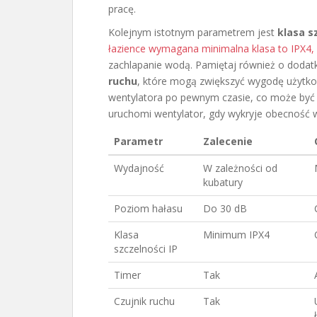
pracę.
Kolejnym istotnym parametrem jest
klasa s
łazience wymagana minimalna klasa to IPX4,
zachlapanie wodą. Pamiętaj również o dodatk
ruchu
, które mogą zwiększyć wygodę użytk
wentylatora po pewnym czasie, co może być p
uruchomi wentylator, gdy wykryje obecność 
Parametr
Zalecenie
Wydajność
W zależności od
kubatury
Poziom hałasu
Do 30 dB
Klasa
Minimum IPX4
szczelności IP
Timer
Tak
Czujnik ruchu
Tak