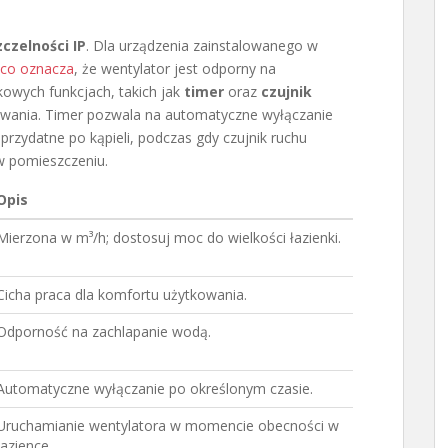
zczelności IP
. Dla urządzenia zainstalowanego w
 co oznacza
, że wentylator jest odporny na
owych funkcjach, takich jak
timer
oraz
czujnik
owania. Timer pozwala na automatyczne wyłączanie
rzydatne po kąpieli, podczas gdy czujnik ruchu
w pomieszczeniu.
Opis
Mierzona w m³/h; dostosuj moc do wielkości łazienki.
Cicha praca dla komfortu użytkowania.
Odporność na zachlapanie wodą.
Automatyczne wyłączanie po określonym czasie.
Uruchamianie wentylatora w momencie obecności w
łazience.