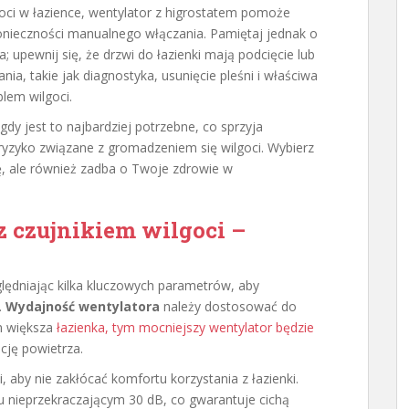
goci w łazience, wentylator z higrostatem pomoże
onieczności manualnego włączania. Pamiętaj jednak o
; upewnij się, że drzwi do łazienki mają podcięcie lub
nia, takie jak diagnostyka, usunięcie pleśni i właściwa
lem wilgoci.
gdy jest to najbardziej potrzebne, co sprzyja
ryzyko związane z gromadzeniem się wilgoci. Wybierz
ję, ale również zadba o Twoje zdrowie w
 czujnikiem wilgoci –
ględniając kilka kluczowych parametrów, aby
.
Wydajność wentylatora
należy dostosować do
m większa
łazienka, tym mocniejszy wentylator będzie
cję powietrza.
 aby nie zakłócać komfortu korzystania z łazienki.
 nieprzekraczającym 30 dB, co gwarantuje cichą