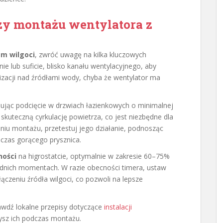
zy montażu wentylatora z
em wilgoci
, zwróć uwagę na kilka kluczowych
e lub suficie, blisko kanału wentylacyjnego, aby
alizacji nad źródłami wody, chyba że wentylator ma
ując podcięcie w drzwiach łazienkowych o minimalnej
skuteczną cyrkulację powietrza, co jest niezbędne dla
niu montażu, przetestuj jego działanie, podnosząc
czas gorącego prysznica.
ności
na higrostatcie, optymalnie w zakresie 60–75%
dnich momentach. W razie obecności timera, ustaw
łączeniu źródła wilgoci, co pozwoli na lepsze
wdź lokalne przepisy dotyczące
instalacji
zysz ich podczas montażu.