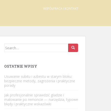
WSPÓŁPRACA I KONTAKT
Search
for:
OSTATNIE WPISY
Usuwanie subitu i azbestu w starym bloku:
bezpieczne metody, zagrożenia i praktyczne
porady
Jak profesjonalnie sprawdzić gładzie i
malowanie po remoncie — narzędzia, typowe
błędy i praktyczne wskazówki