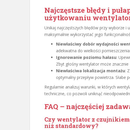
Najczęstsze błędy i puła
użytkowaniu wentylator
Unikaj najczęstszych błędów przy wyborze i
maksymalnie wykorzystać jego funkcjonalnoś
Niewłaściwy dobór wydajności wen
adekwatna do wielkości pomieszczenia.
Ignorowanie poziomu hałasu
: Upewn
Zbyt głośny wentylator może znacznie
Niewłaściwa lokalizacja montażu
: 
optymalny przepływ powietrza. Słabe p
Regularnie analizuj warunki, w których wenty
techniczne, co pozwoli uniknąć nieodpowied
FAQ – najczęściej zadaw
Czy wentylator z czujnikiem
niż standardowy?