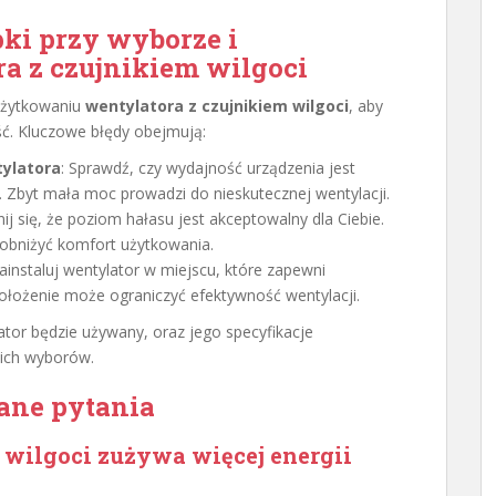
pki przy wyborze i
a z czujnikiem wilgoci
 użytkowaniu
wentylatora z czujnikiem wilgoci
, aby
ć. Kluczowe błędy obejmują:
tylatora
: Sprawdź, czy wydajność urządzenia jest
 Zbyt mała moc prowadzi do nieskutecznej wentylacji.
ij się, że poziom hałasu jest akceptowalny dla Ciebie.
 obniżyć komfort użytkowania.
Zainstaluj wentylator w miejscu, które zapewni
ołożenie może ograniczyć efektywność wentylacji.
lator będzie używany, oraz jego specyfikacje
nich wyborów.
ane pytania
 wilgoci zużywa więcej energii