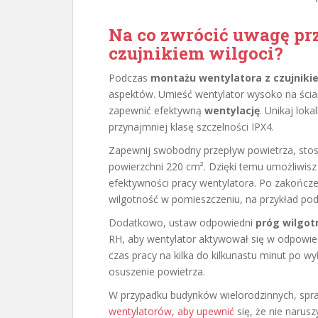
Na co zwrócić uwagę pr
czujnikiem wilgoci?
Podczas
montażu wentylatora z czujniki
aspektów. Umieść wentylator wysoko na ściani
zapewnić efektywną
wentylację
. Unikaj lok
przynajmniej klasę szczelności IPX4.
Zapewnij swobodny przepływ powietrza, stos
powierzchni 220 cm². Dzięki temu umożliwisz 
efektywności pracy wentylatora. Po zakończe
wilgotność w pomieszczeniu, na przykład pod
Dodatkowo, ustaw odpowiedni
próg wilgot
RH, aby wentylator aktywował się w odpowie
czas pracy na kilka do kilkunastu minut po wy
osuszenie powietrza.
W przypadku budynków wielorodzinnych, spra
wentylatorów, aby upewnić
się, że nie narus