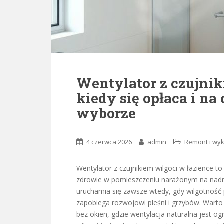
Wentylator z czujnik
kiedy się opłaca i na
wyborze
4 czerwca 2026
admin
Remont i wyk
Wentylator z czujnikiem wilgoci w łazience t
zdrowie w pomieszczeniu narażonym na nadmi
uruchamia się zawsze wtedy, gdy wilgotność 
zapobiega rozwojowi pleśni i grzybów. Warto
bez okien, gdzie wentylacja naturalna jest og