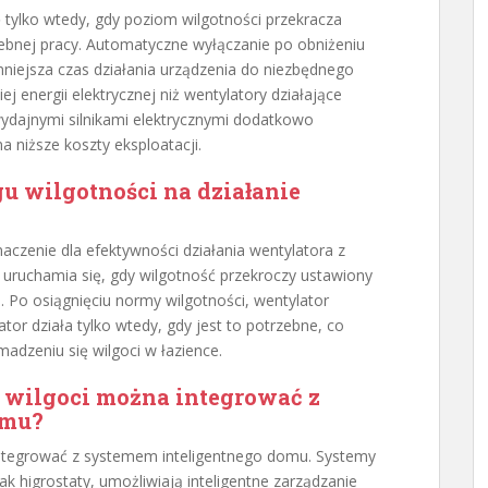
ę tylko wtedy, gdy poziom wilgotności przekracza
ebnej pracy. Automatyczne wyłączanie po obniżeniu
mniejsza czas działania urządzenia do niezbędnego
 energii elektrycznej niż wentylatory działające
ydajnymi silnikami elektrycznymi dodatkowo
a niższe koszty eksploatacji.
u wilgotności na działanie
aczenie dla efektywności działania wentylatora z
e uruchamia się, gdy wilgotność przekroczy ustawiony
 Po osiągnięciu normy wilgotności, wentylator
tor działa tylko wtedy, gdy jest to potrzebne, co
madzeniu się wilgoci w łazience.
 wilgoci można integrować z
omu?
 integrować z systemem inteligentnego domu. Systemy
k higrostaty, umożliwiają inteligentne zarządzanie