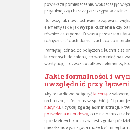
powiększa pomieszczenie, wpuszczając więcej
przytulniejszą i bardziej atrakcyjną wizualnie.
Rozważ, jak nowe ustawienie zapewnia więk
elementy takie jak
wyspa kuchenna
czy
ba
również estetyczne. Otwarta przestrzeń uła
różnych częściach domu i zachęca do interakc
Pamiętaj jednak, że połączenie kuchni z sa
kuchennych do salonu, co warto mieć na uwad
wentylację i rozważ dodatkowe elementy, kt
Jakie formalności i wym
uwzględnić przy łączen
Aby prawidłowo połączyć
kuchnię
z salonem,
techniczne, które musisz spełnić. Jeśli planu
budynku
, uzyskaj
zgodę administracji
. Prz
pozwolenia na budowę
, o ile nie naruszasz 
spółdzielczych konieczna jest zgoda spółdziel
mieszkaniowych zgoda może być mniej forma