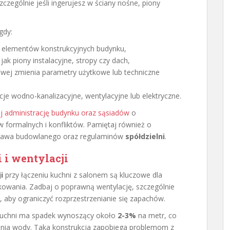
czególnie jeśli ingerujesz w ściany nośne, piony
gdy:
h elementów konstrukcyjnych budynku,
jak piony instalacyjne, stropy czy dach,
ałowej zmienia parametry użytkowe lub techniczne
je wodno-kanalizacyjne, wentylacyjne lub elektryczne.
j administrację budynku oraz sąsiadów
o
formalnych i konfliktów. Pamiętaj również o
prawa budowlanego oraz regulaminów
spółdzielni
.
 i wentylacji
i
przy łączeniu kuchni z salonem są kluczowe dla
kowania. Zadbaj o poprawną wentylację, szczególnie
e, aby ograniczyć rozprzestrzenianie się zapachów.
 kuchni ma spadek wynoszący około
2-3%
na metr, co
nia wody. Taka konstrukcja zapobiega problemom z