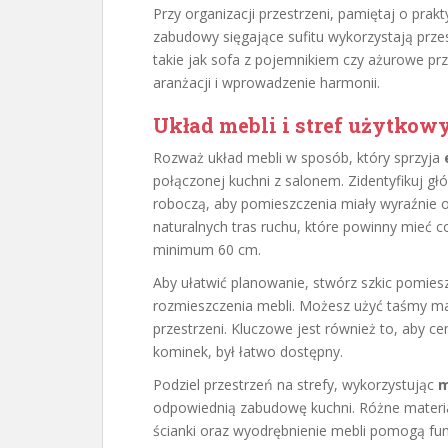
Przy organizacji przestrzeni, pamiętaj o pra
zabudowy sięgające sufitu wykorzystają prze
takie jak sofa z pojemnikiem czy ażurowe pr
aranżacji i wprowadzenie harmonii.
Układ mebli i stref użytkow
Rozważ układ mebli w sposób, który sprzyja
połączonej kuchni z salonem. Zidentyfikuj g
roboczą, aby pomieszczenia miały wyraźnie o
naturalnych tras ruchu, które powinny mieć c
minimum 60 cm.
Aby ułatwić planowanie, stwórz szkic pomies
rozmieszczenia mebli. Możesz użyć taśmy ma
przestrzeni. Kluczowe jest również to, aby ce
kominek, był łatwo dostępny.
Podziel przestrzeń na strefy, wykorzystując
m
odpowiednią zabudowę kuchni. Różne materia
ścianki oraz wyodrębnienie mebli pomogą fun