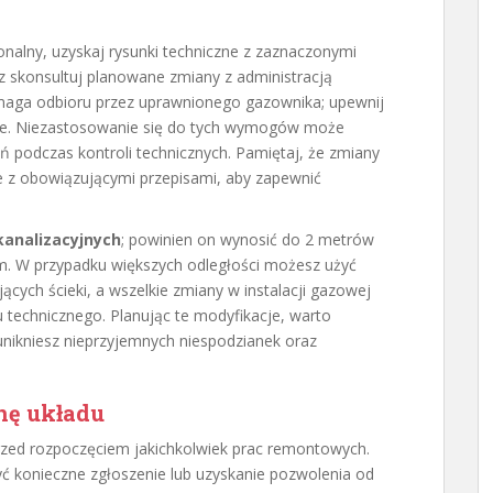
nalny, uzyskaj rysunki techniczne z zaznaczonymi
az skonsultuj planowane zmiany z administracją
ymaga odbioru przez uprawnionego gazownika; upewnij
cze. Niezastosowanie się do tych wymogów może
 podczas kontroli technicznych. Pamiętaj, że zmiany
 z obowiązującymi przepisami, aby zapewnić
kanalizacyjnych
; powinien on wynosić do 2 metrów
m. W przypadku większych odległości możesz użyć
ych ścieki, a wszelkie zmiany w instalacji gazowej
 technicznego. Planując te modyfikacje, warto
nikniesz nieprzyjemnych niespodzianek oraz
nę układu
zed rozpoczęciem jakichkolwiek prac remontowych.
ć konieczne zgłoszenie lub uzyskanie pozwolenia od