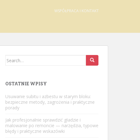
WSPÓŁPRACA I KONTAKT
Search
for:
OSTATNIE WPISY
Usuwanie subitu i azbestu w starym bloku:
bezpieczne metody, zagrożenia i praktyczne
porady
Jak profesjonalnie sprawdzić gładzie i
malowanie po remoncie — narzędzia, typowe
błędy i praktyczne wskazówki