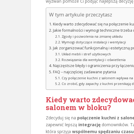
wyzwań pomoże Ci podjąć najlepszą decyzję
W tym artykule przeczytasz
Kiedy warto zdecydować się na połączenie k
Jakie formalności i wymogi techniczne trzeba
Zgody i pozwolenia na zmianę układu
Wymogi dotyczące instalacji i wentylacji
Jak zorganizować funkcjonalną i estetyczną 
Układ mebli i stref użytkowych
Rozwiązania dla wentylacji i oświetlenia
Najczęstsze błędy i ograniczenia przy łączen
FAQ – najczęściej zadawane pytania
Czy połączenie kuchni z salonem wpływa na 
Co zrobić, gdy zapachy z kuchni przenikają
Kiedy warto zdecydować 
salonem w bloku?
Zdecyduj się na
połączenie kuchni z salo
zapewnić lepszą
integrację
domowników. Taki
która sprzyja
wspólnemu spędzaniu czasu