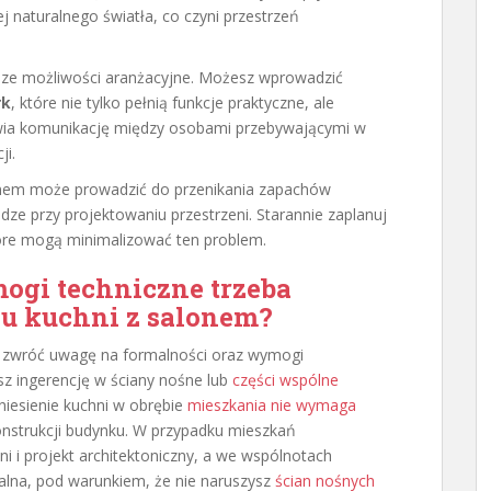
 naturalnego światła, co czyni przestrzeń
sze możliwości aranżacyjne. Możesz wprowadzić
rk
, które nie tylko pełnią funkcje praktyczne, ale
twia komunikację między osobami przebywającymi w
ji.
lonem może prowadzić do przenikania zapachów
ze przy projektowaniu przestrzeni. Starannie zaplanuj
óre mogą minimalizować ten problem.
ogi techniczne trzeba
iu kuchni z salonem?
 zwróć uwagę na formalności oraz wymogi
jesz ingerencję w ściany nośne lub
części wspólne
eniesienie kuchni w obrębie
mieszkania nie wymaga
konstrukcji budynku. W przypadku mieszkań
ni i projekt architektoniczny, a we wspólnotach
lna, pod warunkiem, że nie naruszysz
ścian nośnych