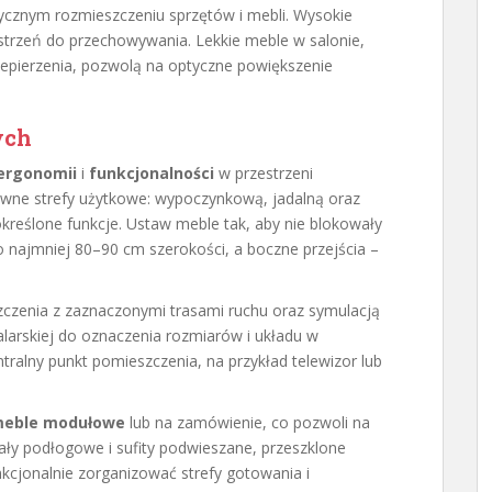
ktycznym rozmieszczeniu sprzętów i mebli. Wysokie
strzeń do przechowywania. Lekkie meble w salonie,
zepierzenia, pozwolą na optyczne powiększenie
ych
ergonomii
i
funkcjonalności
w przestrzeni
łówne strefy użytkowe: wypoczynkową, jadalną oraz
kreślone funkcje. Ustaw meble tak, aby nie blokowały
o najmniej 80–90 cm szerokości, a boczne przejścia –
zczenia z zaznaczonymi trasami ruchu oraz symulacją
larskiej do oznaczenia rozmiarów i układu w
ntralny punkt pomieszczenia, na przykład telewizor lub
eble modułowe
lub na zamówienie, co pozwoli na
ły podłogowe i sufity podwieszane, przeszklone
kcjonalnie zorganizować strefy gotowania i