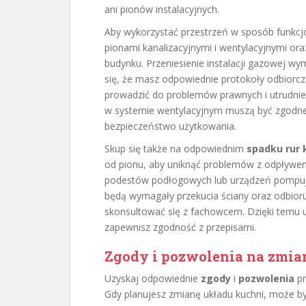
ani pionów instalacyjnych.
Aby wykorzystać przestrzeń w sposób funkcjo
pionami kanalizacyjnymi i wentylacyjnymi or
budynku. Przeniesienie instalacji gazowej w
się, że masz odpowiednie protokoły odbior
prowadzić do problemów prawnych i utrudnień
w systemie wentylacyjnym muszą być zgodne
bezpieczeństwo użytkowania.
Skup się także na odpowiednim
spadku rur 
od pionu, aby uniknąć problemów z odpływe
podestów podłogowych lub urządzeń pompując
będą wymagały przekucia ściany oraz odbioru
skonsultować się z fachowcem. Dzięki temu u
zapewnisz zgodność z przepisami.
Zgody i pozwolenia na zmia
Uzyskaj odpowiednie
zgody
i
pozwolenia
pr
Gdy planujesz zmianę układu kuchni, może by