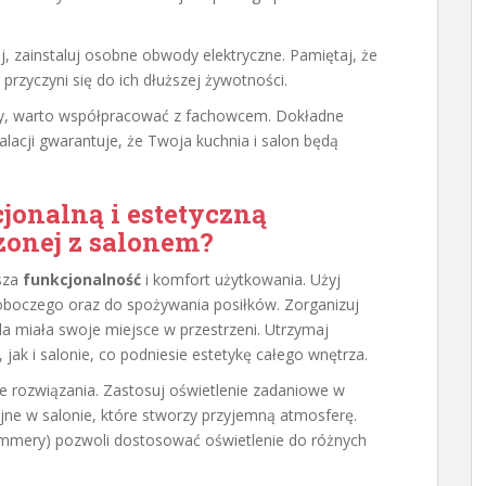
 zainstaluj osobne obwody elektryczne. Pamiętaj, że
przyczyni się do ich dłuższej żywotności.
ormy, warto współpracować z fachowcem. Dokładne
lacji gwarantuje, że Twoja kuchnia i salon będą
jonalną i estetyczną
zonej z salonem?
ksza
funkcjonalność
i komfort użytkowania. Użyj
oboczego oraz do spożywania posiłków. Zorganizuj
żda miała swoje miejsce w przestrzeni. Utrzymaj
 jak i salonie, co podniesie estetykę całego wnętrza.
 rozwiązania. Zastosuj oświetlenie zadaniowe w
yjne w salonie, które stworzy przyjemną atmosferę.
dimmery) pozwoli dostosować oświetlenie do różnych