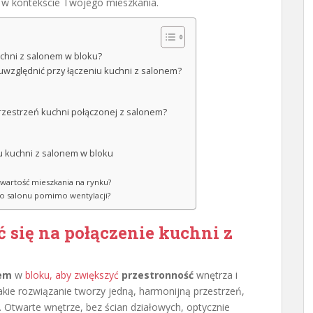
 w kontekście Twojego mieszkania.
uchni z salonem w bloku?
 uwzględnić przy łączeniu kuchni z salonem?
przestrzeń kuchni połączonej z salonem?
iu kuchni z salonem w bloku
wartość mieszkania na rynku?
 do salonu pomimo wentylacji?
się na połączenie kuchni z
nem
w
bloku, aby zwiększyć
przestronność
wnętrza i
e rozwiązanie tworzy jedną, harmonijną przestrzeń,
. Otwarte wnętrze, bez ścian działowych, optycznie