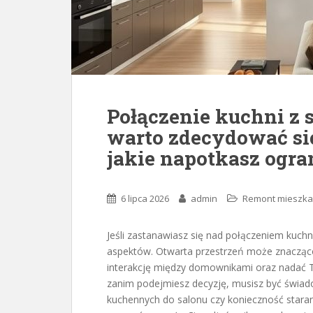
Połączenie kuchni z 
warto zdecydować się
jakie napotkasz ogra
6 lipca 2026
admin
Remont mieszkan
Jeśli zastanawiasz się nad połączeniem kuch
aspektów. Otwarta przestrzeń może znacząco
interakcję między domownikami oraz nadać 
zanim podejmiesz decyzję, musisz być świad
kuchennych do salonu czy konieczność staran