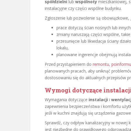
spółdzielni
lub
wspólnoty
mieszkaniowej, sz
instalacyjne czy części wspólne budynku.
Zgłoszenie lub pozwolenie są obowiązkowe, 
prace dotyczą ścian nośnych lub innyc
zmiany naruszają części wspólne, takie 
przesunięcie lub likwidacja ściany dzi
lokalu,
planowane ingerencje obejmują instalac
Przed przystąpieniem do
remontu, poinformu
planowanych pracach, aby uniknąć problemów 
dostosowaniu się do aktualnych przepisów 
Wymogi dotyczące instalacji
Wymagania dotyczące
instalacji
i
wentylacj
zapewnienia bezpieczeństwa i komfortu użyt
jeśli w kuchni znajdują się urządzenia gazow
Sprawdź, czy odpływ kanalizacyjny w nowej
jest niezbędne do prawidłowego odprowadza