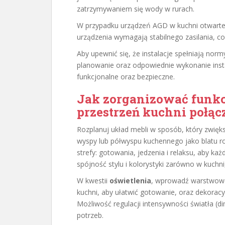
zatrzymywaniem się wody w rurach.
W przypadku urządzeń AGD w kuchni otwartej,
urządzenia wymagają stabilnego zasilania, co 
Aby upewnić się, że instalacje spełniają n
planowanie oraz odpowiednie wykonanie insta
funkcjonalne oraz bezpieczne.
Jak zorganizować funkc
przestrzeń kuchni połąc
Rozplanuj układ mebli w sposób, który zwię
wyspy lub półwyspu kuchennego jako blatu r
strefy: gotowania, jedzenia i relaksu, aby ka
spójność stylu i kolorystyki zarówno w kuchni,
W kwestii
oświetlenia
, wprowadź warstwowe
kuchni, aby ułatwić gotowanie, oraz dekorac
Możliwość regulacji intensywności światła (
potrzeb.