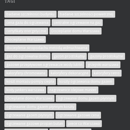
TAGI
badanie szczelności budynku
badanie szczelności powietrznej
cena gazu do ogrzewania
centralne ogrzewanie na gaz
certyfikaty energetyczne
Docieplanie domu Warszawa
Docieplanie Warszawa
docieplenie stropodachu metodą wdmuchiwania
gaz do ogrzewania domu
gazon prostokątny
gazony prostokątne
gazowe przepływowe ogrzewacze wody lublin
grzejniki warszawa
kaloryfery chromowane
kaloryfery dekoracyjne
kaloryfery retro
koszt montażu pompy ciepła
koszty ogrzewania domu gazem
kotły junkers warszawa
nagrzewnice olejowe master
Ocieplanie domu Warszawa
ogrzewanie domu gazem płynnym
ogrzewanie domu gazem płynnym koszty
ogrzewanie gazem płynnym
ogrzewanie gazowe cena
ogrzewanie gazowe propan butan
piece co Warszawa