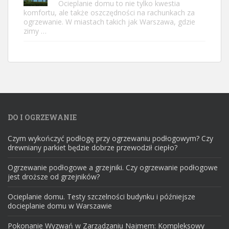
Ocieplanie domu to nie tylko kwestia
komfortu, ale także oszczędności na rachunkach za
ogrzewanie. W miastach takich jak Warszawa, gdzie
zimy …
DO I OGRZEWANIE
Czym wykończyć podłogę przy ogrzewaniu podłogowym? Czy
drewniany parkiet będzie dobrze przewodził ciepło?
Ogrzewanie podłogowe a grzejniki. Czy ogrzewanie podłogowe
jest droższe od grzejników?
Ocieplanie domu. Testy szczelności budynku i późniejsze
docieplanie domu w Warszawie
Pokonanie Wyzwań w Zarządzaniu Najmem: Kompleksowy