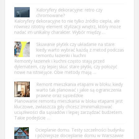
Kaloryfery dekoracyjne: retro czy
chromowane?
Kaloryfery dekoracyjne to nie tylko źródło ciepła, ale
również istotny element stylizacji wnętrz, który może
nadać im unikalny charakter. Wybór między …
Skuwanie płytek czy układanie na stare:
kiedy warto wybrać każdą z metod podczas
remontu łazienki i kuchni
Remonty łazienek i kuchni często stają przed
dylematem, czy lepiej skuć stare płytki, czy położyć
nowe na istniejące. Obie metody mają …
Remont mieszkania etapami w bloku: kiedy
warto tak planować i jakie są ograniczenia
prawne oraz sąsiedzkie
Planowanie remontu mieszkania w bloku etapami jest
kluczowe, zwłaszcza gdy chcesz zminimalizować
uciążliwości dla sąsiadów i lepiej zarządzać budżetem.
Takie podejście …
Ocieplanie domu. Testy szczelności budynku
i późniejsze docieplanie domu w Warszawie