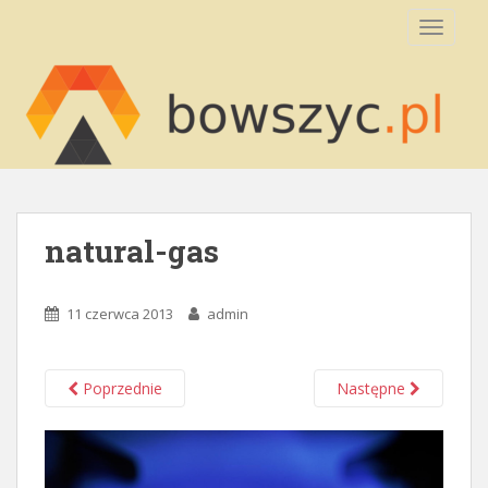
S
TOGGLE
k
i
p
t
o
m
a
i
n
natural-gas
c
o
n
11 czerwca 2013
admin
t
e
n
Poprzednie
Następne
t