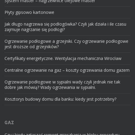
System master – nagrzewnice olejowe master
Płyty gipsowo kartonowe
Jak długo nagrzewa się podłogówka? Czyli jak działa i ile czasu
zajmuje nagrzanie się podłogi?
Ogrzewanie podłogowe a grzejniki. Czy ogrzewanie podłogowe
jest droższe od grzejników?
Certyfikaty energetyczne. Wentylacja mechaniczna Wrocław
Centralne ogrzewanie na gaz – koszty ogrzewania domu gazem
Ogrzewanie podłogowe w sypialni wady czyli jednak nie tak
dobre jak mówią? Wady ogrzewania w sypialni.
Kosztorys budowy domu dla banku: kiedy jest potrzebny?
GAZ
Czy i kiedy zgłaszać remont mieszkania w bloku: procedury,