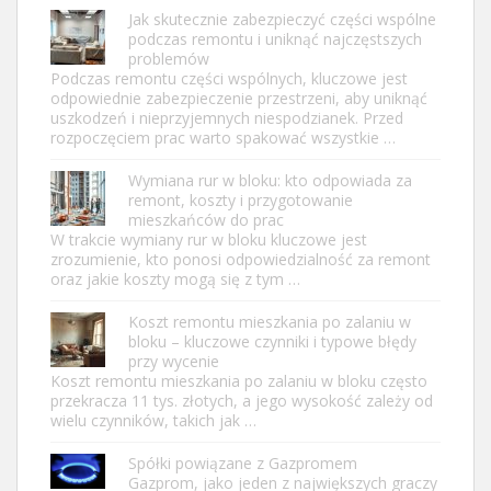
Jak skutecznie zabezpieczyć części wspólne
podczas remontu i uniknąć najczęstszych
problemów
Podczas remontu części wspólnych, kluczowe jest
odpowiednie zabezpieczenie przestrzeni, aby uniknąć
uszkodzeń i nieprzyjemnych niespodzianek. Przed
rozpoczęciem prac warto spakować wszystkie …
Wymiana rur w bloku: kto odpowiada za
remont, koszty i przygotowanie
mieszkańców do prac
W trakcie wymiany rur w bloku kluczowe jest
zrozumienie, kto ponosi odpowiedzialność za remont
oraz jakie koszty mogą się z tym …
Koszt remontu mieszkania po zalaniu w
bloku – kluczowe czynniki i typowe błędy
przy wycenie
Koszt remontu mieszkania po zalaniu w bloku często
przekracza 11 tys. złotych, a jego wysokość zależy od
wielu czynników, takich jak …
Spółki powiązane z Gazpromem
Gazprom, jako jeden z największych graczy