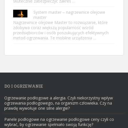
skutecznie zabezpieczyć zakres …
System master – nagrzewnice olejowe
master
Nagrzewnice olejowe Master to rozwiązanie, które
zdobywa coraz większą popularność wśród
przedsiębiorców i osób poszukujących efektywnych
metod ogrzewania. Te mobilne urządzenia …
DO I OGRZEWANIE
Ogrzewanie podłogowe a alergia. Czyli niekorzystny wpływ
ogrzewania podłogowego, na organizm człowieka. Czy na
prawdę wywołuje one silne alergie?
Panele podłogowe na ogrzewanie podłogowe ceny czyli co
wybrać, by ogrzewanie spełniało swoją funkcję?