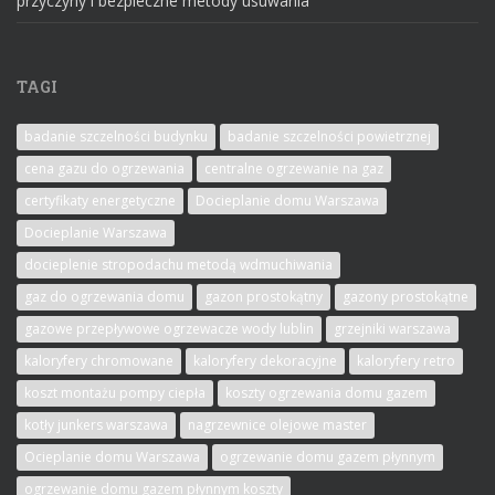
przyczyny i bezpieczne metody usuwania
TAGI
badanie szczelności budynku
badanie szczelności powietrznej
cena gazu do ogrzewania
centralne ogrzewanie na gaz
certyfikaty energetyczne
Docieplanie domu Warszawa
Docieplanie Warszawa
docieplenie stropodachu metodą wdmuchiwania
gaz do ogrzewania domu
gazon prostokątny
gazony prostokątne
gazowe przepływowe ogrzewacze wody lublin
grzejniki warszawa
kaloryfery chromowane
kaloryfery dekoracyjne
kaloryfery retro
koszt montażu pompy ciepła
koszty ogrzewania domu gazem
kotły junkers warszawa
nagrzewnice olejowe master
Ocieplanie domu Warszawa
ogrzewanie domu gazem płynnym
ogrzewanie domu gazem płynnym koszty