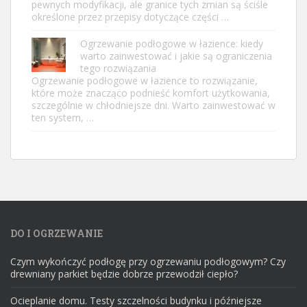
pewnych modyfikacji, ale granice tych zmian są ściśle
określone przez przepisy dotyczące części …
Ogrzewanie podłogowe w łazience: kiedy
warto zainwestować i jakie są ograniczenia
tego rozwiązania
Ogrzewanie podłogowe w łazience to rozwiązanie,
które może znacząco podnieść komfort użytkowania,
szczególnie w chłodniejsze dni. Warto zainwestować w
ten system, …
DO I OGRZEWANIE
Czym wykończyć podłogę przy ogrzewaniu podłogowym? Czy
drewniany parkiet będzie dobrze przewodził ciepło?
Ocieplanie domu. Testy szczelności budynku i późniejsze