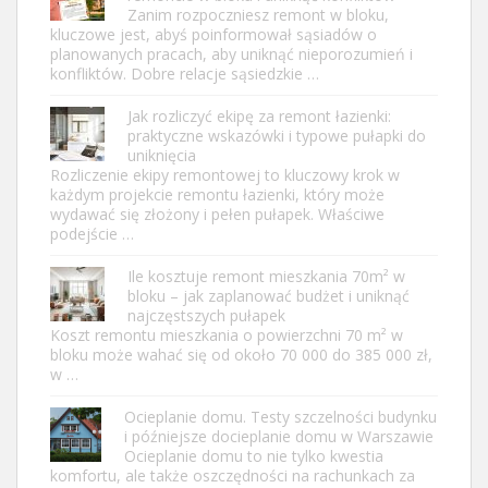
Zanim rozpoczniesz remont w bloku,
kluczowe jest, abyś poinformował sąsiadów o
planowanych pracach, aby uniknąć nieporozumień i
konfliktów. Dobre relacje sąsiedzkie …
Jak rozliczyć ekipę za remont łazienki:
praktyczne wskazówki i typowe pułapki do
uniknięcia
Rozliczenie ekipy remontowej to kluczowy krok w
każdym projekcie remontu łazienki, który może
wydawać się złożony i pełen pułapek. Właściwe
podejście …
Ile kosztuje remont mieszkania 70m² w
bloku – jak zaplanować budżet i uniknąć
najczęstszych pułapek
Koszt remontu mieszkania o powierzchni 70 m² w
bloku może wahać się od około 70 000 do 385 000 zł,
w …
Ocieplanie domu. Testy szczelności budynku
i późniejsze docieplanie domu w Warszawie
Ocieplanie domu to nie tylko kwestia
komfortu, ale także oszczędności na rachunkach za