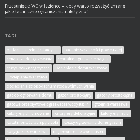
Przesunięcie WC w łazience – kiedy warto rozważyć zmianę i
jakie techniczne ograniczenia należy znać
TAGI
badanie szczelności budynku
badanie szczelności powietrznej
cena gazu do ogrzewania
centralne ogrzewanie na gaz
certyfikaty energetyczne
Docieplanie domu Warszawa
Docieplanie Warszawa
docieplenie stropodachu metodą wdmuchiwania
gaz do ogrzewania domu
gazon prostokątny
gazony prostokątne
gazowe przepływowe ogrzewacze wody lublin
grzejniki warszawa
kaloryfery chromowane
kaloryfery dekoracyjne
kaloryfery retro
koszt montażu pompy ciepła
koszty ogrzewania domu gazem
kotły junkers warszawa
nagrzewnice olejowe master