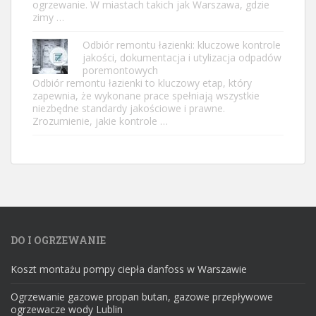
ogrzewanie. W miastach takich jak Warszawa, gdzie
zimy …
Odbiór remontu łazienki: kluczowe kontrole
jakości, dokumentacja i utylizacja odpadów
poremontowych
Odbiór remontu łazienki to kluczowy etap, który
zapewnia, że wykonane prace spełniają wszystkie
niezbędne standardy jakościowe i prawne.
Zrozumienie, jakie kontrole …
DO I OGRZEWANIE
Koszt montażu pompy ciepła danfoss w Warszawie
Ogrzewanie gazowe propan butan, gazowe przepływowe
ogrzewacze wody Lublin