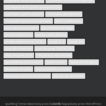
Ocieplanie domu Warszawa
ogrzewanie domu gazem płynnym
ogrzewanie domu gazem płynnym koszty
ogrzewanie gazem płynnym
ogrzewanie gazowe cena
ogrzewanie gazowe propan butan
piece co Warszawa
piece gazowe warszawa
piece termet warszawa
pompa ciepła koszt
pompy ciepła danfoss
pompy ciepła montaż Siedlce
pustak dz 3
pustak dz3
płyty betonowe eko
płyty drogowe 50x50x10cm
płyty drogowe jomb
rekuperacja mazowieckie
sprężarkowe pompy ciepła
system master
słupek pas drogowy
słupki pas drogowy
testy szczelności budynku
wentylacja mechaniczna wrocław
wibroprasa sprzedam
sparkling Temat stworzony przez
Colorlib
Napędzany przez WordPress